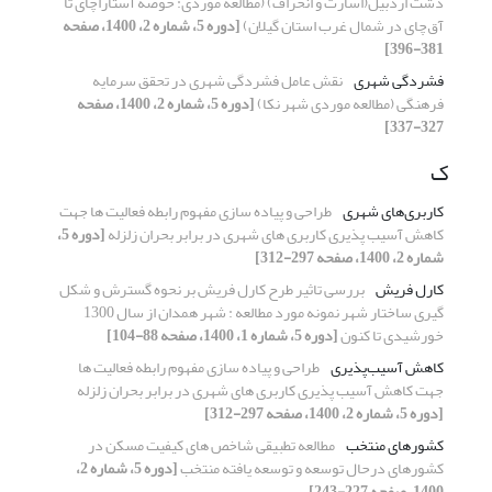
دشت اردبیل(اسارت و انحراف) (مطالعه موردی: حوضه آستاراچای تا
آق‌چای در شمال غرب استان گیلان)
[دوره 5، شماره 2، 1400، صفحه
381-396]
فشردگی شهری
نقش عامل فشردگی شهری در تحقق سرمایه
فرهنگی (مطالعه موردی شهر نکا)
[دوره 5، شماره 2، 1400، صفحه
327-337]
ک
کاربری‌های شهری
طراحی و پیاده سازی مفهوم رابطه فعالیت ها جهت
کاهش آسیب پذیری کاربری های شهری در برابر بحران زلزله
[دوره 5،
شماره 2، 1400، صفحه 297-312]
کارل فریش
بررسی تاثیر طرح کارل فریش بر نحوه گسترش و شکل
گیری ساختار شهر نمونه مورد مطالعه : شهر همدان از سال 1300
خورشیدی تا کنون
[دوره 5، شماره 1، 1400، صفحه 88-104]
کاهش آسیب‌پذیری
طراحی و پیاده سازی مفهوم رابطه فعالیت ها
جهت کاهش آسیب پذیری کاربری های شهری در برابر بحران زلزله
[دوره 5، شماره 2، 1400، صفحه 297-312]
کشورهای منتخب
مطالعه تطبیقی شاخص های کیفیت مسکن در
کشورهای درحال توسعه و توسعه یافته منتخب
[دوره 5، شماره 2،
1400، صفحه 227-243]