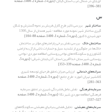
آق‌چای در شمال غرب استان گیلان)
[دوره 5، شماره 2، 1400، صفحه
381-396]
س
ساختار شهر
بررسی تاثیر طرح کارل فریش بر نحوه گسترش و شکل
گیری ساختار شهر نمونه مورد مطالعه : شهر همدان از سال 1300
خورشیدی تا کنون
[دوره 5، شماره 1، 1400، صفحه 88-104]
ساختمان خاک
بررسی نقش برخی پارامترهای مؤثر بر ساختمان
خاک‌ها در جلوگیری از تشدید سیل و خسارات ناشی ازآن به اراضی
کشاورزی و سکونتگاه های نواحی روستایی (مطالعه موردی: نواحی
روستایی شهرستان خداآفرین استان آذربایجان شرقی)
[دوره 5،
شماره 2، 1400، صفحه 339-353]
سرانه‌های خدماتی
ارزیابی میزان تحقق طرحهای توسعه شهری
کلانشهر تهران (مورد: طرح جامع)
[دوره 5، شماره 2، 1400، صفحه
363-281]
سرمایه فرهنگی
نقش عامل فشردگی شهری در تحقق سرمایه
فرهنگی (مطالعه موردی شهر نکا)
[دوره 5، شماره 2، 1400، صفحه
327-337]
سرمایه‌های معیشتی
تحلیل فضایی بنیان‎های معیشتی سکونتگاه‌های