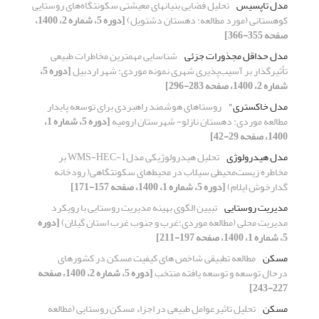
مدل تاپسیس
تحلیل فضایی بنیان‎های معیشتی سکونتگاه‌های روستایی
کوهستانی (مورد مطالعه: دهستان دشتویل)
[دوره 5، شماره 2، 1400،
صفحه 355-366]
مدل حداقل مجذورات جزئی
شناسایی مهمترین مخاطرات طبیعی
تأثیر‌گذار بر آسیب‌پذیری شهری نمونه موردی: شهر اردبیل
[دوره 5،
شماره 2، 1400، صفحه 283-296]
مدل خاکستری"
روستاهای هوشمند راهبردی برای توسعه پایدار
مطالعه موردی: دهستان نازلو- شهرستان ارومیه
[دوره 5، شماره 1،
1400، صفحه 29-42]
مدل هیدرولوژی
تحلیل هیدرولوژیکی مدلWMS-HEC-1 بر
مخاطره زیست‌محیطی سیلاب در محیط‌های سکونتگاهی( رودخانه
گدار‌خوش ایلام)
[دوره 5، شماره 1، 1400، صفحه 157-171]
مدیریت روستایی
تبیین الگوی بهینه مدیریت روستایی با رویکرد
مدیریت محلی (مطالعه موردی:غرب و جنوب غرب استان گیلان)
[دوره
5، شماره 1، 1400، صفحه 197-211]
مسکن
مطالعه تطبیقی شاخص های کیفیت مسکن در کشورهای
درحال توسعه و توسعه یافته منتخب
[دوره 5، شماره 2، 1400، صفحه
227-243]
مسکن
تحلیل تاثیرعوامل طبیعی در اجزاء مسکن روستایی (مطالعه