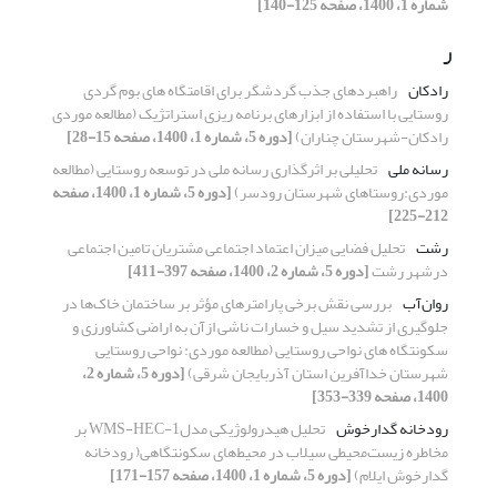
شماره 1، 1400، صفحه 125-140]
ر
رادکان
راهبردهای جذب گردشگر برای اقامتگاه های بوم گردی
روستایی با استفاده از ابزارهای برنامه ریزی استراتژیک (مطالعه موردی
رادکان-شهرستان چناران)
[دوره 5، شماره 1، 1400، صفحه 15-28]
رسانه ملی
تحلیلی بر اثرگذاری رسانه ملی در توسعه روستایی (مطالعه
موردی:روستاهای شهرستان رودسر)
[دوره 5، شماره 1، 1400، صفحه
212-225]
رشت
تحلیل فضایی میزان اعتماد اجتماعی مشتریان تامین اجتماعی
درشهر رشت
[دوره 5، شماره 2، 1400، صفحه 397-411]
روان‌آب
بررسی نقش برخی پارامترهای مؤثر بر ساختمان خاک‌ها در
جلوگیری از تشدید سیل و خسارات ناشی ازآن به اراضی کشاورزی و
سکونتگاه های نواحی روستایی (مطالعه موردی: نواحی روستایی
شهرستان خداآفرین استان آذربایجان شرقی)
[دوره 5، شماره 2،
1400، صفحه 339-353]
رودخانه گدارخوش
تحلیل هیدرولوژیکی مدلWMS-HEC-1 بر
مخاطره زیست‌محیطی سیلاب در محیط‌های سکونتگاهی( رودخانه
گدار‌خوش ایلام)
[دوره 5، شماره 1، 1400، صفحه 157-171]