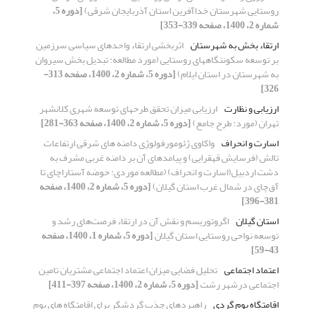
روستایی شهرستان خداآفرین استان آذربایجان شرقی)
[دوره 5،
شماره 2، 1400، صفحه 339-353]
ارتقاء بخش به شهرستان
اثربخشی ارتقاء واحدهای سیاسی سرزمین
بر توسعه سکونتگاه‎های روستایی (مورد مطالعه: تبدیل بخش سیروان
به شهرستان در استان ایلام)
[دوره 5، شماره 2، 1400، صفحه 313-
326]
ارزیابی و نظارت
ارزیابی میزان تحقق طرحهای توسعه شهری کلانشهر
تهران (مورد: طرح جامع)
[دوره 5، شماره 2، 1400، صفحه 363-281]
اسارت و انحراف
واکاوی ژئومورفولوژی دامنه های شرقی ارتفاعات
تالش (فرسایش قهقرایی) و پیامدهای آن بر دامنه غربی مشرف به
دشت اردبیل(اسارت و انحراف) (مطالعه موردی: حوضه آستاراچای تا
آق‌چای در شمال غرب استان گیلان)
[دوره 5، شماره 2، 1400، صفحه
381-396]
استان گیلان
اگروتوریسم و نقش آن در ارتقاء فرصت‌های رشد و
توسعه نواحی روستایی استان گیلان
[دوره 5، شماره 1، 1400، صفحه
43-59]
اعتماد اجتماعی
تحلیل فضایی میزان اعتماد اجتماعی مشتریان تامین
اجتماعی درشهر رشت
[دوره 5، شماره 2، 1400، صفحه 397-411]
اقامتگاه بوم گردی
راهبردهای جذب گردشگر برای اقامتگاه های بوم