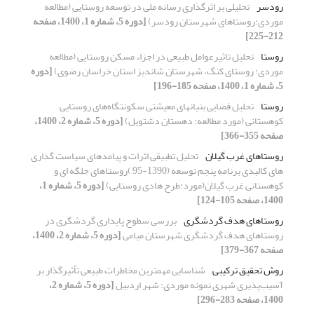
رودسر
تحلیلی بر اثرگذاری رسانه ملی در توسعه روستایی (مطالعه
موردی:روستاهای شهرستان رودسر)
[دوره 5، شماره 1، 1400، صفحه
212-225]
روستا
تحلیل تاثیرعوامل طبیعی در اجزاء مسکن روستایی (مطالعه
موردی: روستای کنگ، شهرستان شاندیز استان خراسان رضوی)
[دوره
5، شماره 1، 1400، صفحه 185-196]
روستا
تحلیل فضایی بنیان‎های معیشتی سکونتگاه‌های روستایی
کوهستانی (مورد مطالعه: دهستان دشتویل)
[دوره 5، شماره 2، 1400،
صفحه 355-366]
روستاهای غرب گیلان
تحلیل تطبیقی اثرات و پیامدهای سیاست گذاری
های کالبدی برنامه پنجم توسعه (1390-95 )روستاهای جلگه ای و
کوهستانی غرب گیلان(مورد:طرح هادی روستایی)
[دوره 5، شماره 1،
1400، صفحه 105-124]
روستاهای هدف گردشگری
بررسی سطوح پایداری گردشگری در
روستاهای هدف گردشگری شهرستان میامی
[دوره 5، شماره 2، 1400،
صفحه 367-379]
روش تحقیق ترکیبی
شناسایی مهمترین مخاطرات طبیعی تأثیر‌گذار بر
آسیب‌پذیری شهری نمونه موردی: شهر اردبیل
[دوره 5، شماره 2،
1400، صفحه 283-296]