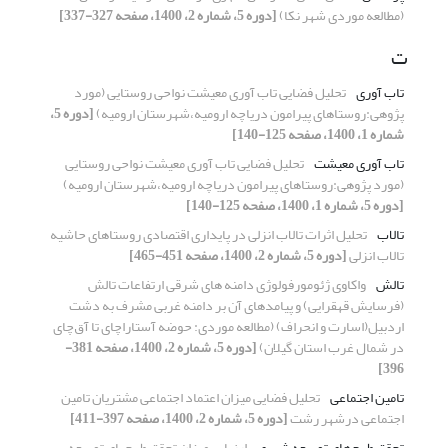
(مطالعه موردی شهر نکا)
[دوره 5، شماره 2، 1400، صفحه 327-337]
ت
تاب آوری
تحلیل فضایی تاب آوری معیشت نواحی روستایی (مورد
پژوهی:روستاهای پیرامون دریاچه ارومیه،شهرستان ارومیه)
[دوره 5،
شماره 1، 1400، صفحه 125-140]
تاب آوری معیشت
تحلیل فضایی تاب آوری معیشت نواحی روستایی
(مورد پژوهی:روستاهای پیرامون دریاچه ارومیه،شهرستان ارومیه)
[دوره 5، شماره 1، 1400، صفحه 125-140]
تالاب
تحلیل اثرات تالاب انزلی در پایداری اقتصادی روستاهای حاشیه
تالاب انزلی
[دوره 5، شماره 2، 1400، صفحه 451-465]
تالش
واکاوی ژئومورفولوژی دامنه های شرقی ارتفاعات تالش
(فرسایش قهقرایی) و پیامدهای آن بر دامنه غربی مشرف به دشت
اردبیل(اسارت و انحراف) (مطالعه موردی: حوضه آستاراچای تا آق‌چای
در شمال غرب استان گیلان)
[دوره 5، شماره 2، 1400، صفحه 381-
396]
تامین اجتماعی
تحلیل فضایی میزان اعتماد اجتماعی مشتریان تامین
اجتماعی درشهر رشت
[دوره 5، شماره 2، 1400، صفحه 397-411]
تحقق طرح‌های توسعه شهری
ارزیابی میزان تحقق طرحهای توسعه