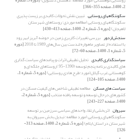
روستایی کوهستانی (مورد مطالعه: دهستان دشتویل)
[دوره 5، شماره
2، 1400، صفحه 355-366]
سکونتگاههای روستایی
تبیین نقش تحولات کالبدی بر زیست پذیری
سکونتگاههای روستایی (مطالعه موردی: روستاهای شهرستان
لاهیجان)
[دوره 5، شماره 2، 1400، صفحه 413-430]
سنجش‌ازدور
بررسی تغییرات کاربری زمین در حوضه آبریز ابهر رود
با استفاده از تصاویر ماهواره لندست بین سال‌های 1989 تا 2018
[دوره
5، شماره 1، 1400، صفحه 60-72]
سیاستگذاری کالبدی
تحلیل تطبیقی اثرات و پیامدهای سیاست گذاری
های کالبدی برنامه پنجم توسعه (1390-95 )روستاهای جلگه ای و
کوهستانی غرب گیلان(مورد:طرح هادی روستایی)
[دوره 5، شماره 1،
1400، صفحه 105-124]
سیاست های مسکن
مطالعه تطبیقی شاخص های کیفیت مسکن در
کشورهای درحال توسعه و توسعه یافته منتخب
[دوره 5، شماره 2،
1400، صفحه 227-243]
سیروان
اثربخشی ارتقاء واحدهای سیاسی سرزمین بر توسعه
سکونتگاه‎های روستایی (مورد مطالعه: تبدیل بخش سیروان به
شهرستان در استان ایلام)
[دوره 5، شماره 2، 1400، صفحه 313-
326]
سیل
بررسی نقش برخی پارامترهای مؤثر بر ساختمان خاک‌ها در