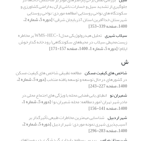
جلوگیری از تشدید سیل و خسارات ناشی ازآن به اراضی کشاورزی و
سکونتگاه های نواحی روستایی (مطالعه موردی: نواحی روستایی
شهرستان خداآفرین استان آذربایجان شرقی)
[دوره 5، شماره 2،
1400، صفحه 339-353]
سیلاب شهری
تحلیل هیدرولوژیکی مدلWMS-HEC-1 بر مخاطره
زیست‌محیطی سیلاب در محیط‌های سکونتگاهی( رودخانه گدار‌خوش
ایلام)
[دوره 5، شماره 1، 1400، صفحه 157-171]
ش
شاخص های کیفیت مسکن
مطالعه تطبیقی شاخص های کیفیت مسکن
در کشورهای درحال توسعه و توسعه یافته منتخب
[دوره 5، شماره 2،
1400، صفحه 227-243]
شمیران نو
انطباق یابی فضایی محله با ویژگی های اجتماع محلی در
مادرشهر تهران (موردمطالعه: محله شمیران نو)
[دوره 5، شماره 1،
1400، صفحه 141-156]
شهر اردبیل
شناسایی مهمترین مخاطرات طبیعی تأثیر‌گذار بر
آسیب‌پذیری شهری نمونه موردی: شهر اردبیل
[دوره 5، شماره 2،
1400، صفحه 283-296]
شهرستان میامیر
بررسی سطوح پایداری گردشگری در روستاهای