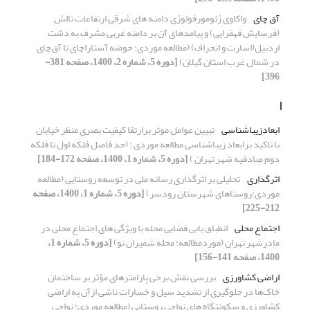
آق چای
واکاوی ژئومورفولوژی دامنه های شرقی ارتفاعات تالش
(فرسایش قهقرایی) و پیامدهای آن بر دامنه غربی مشرف به دشت
اردبیل(اسارت و انحراف) (مطالعه موردی: حوضه آستاراچای تا آق‌چای
در شمال غرب استان گیلان)
[دوره 5، شماره 2، 1400، صفحه 381-
396]
ا
ابعادزیباشناسی
تبیین عوامل موثر برارتقا کیفیت بصری منظر خیابان
با تا‌کید برابعاد زیبا‌شناسی مطالعه موردی : (حد فاصل فلکه اول تا فلکه
دوم صادقیه شهر تهران )
[دوره 5، شماره 1، 1400، صفحه 172-184]
اثرگذاری
تحلیلی بر اثرگذاری رسانه ملی در توسعه روستایی (مطالعه
موردی:روستاهای شهرستان رودسر)
[دوره 5، شماره 1، 1400، صفحه
212-225]
اجتماع محلی
انطباق یابی فضایی محله با ویژگی های اجتماع محلی در
مادرشهر تهران (موردمطالعه: محله شمیران نو)
[دوره 5، شماره 1،
1400، صفحه 141-156]
اراضی کشاورزی
بررسی نقش برخی پارامترهای مؤثر بر ساختمان
خاک‌ها در جلوگیری از تشدید سیل و خسارات ناشی ازآن به اراضی
کشاورزی و سکونتگاه های نواحی روستایی (مطالعه موردی: نواحی