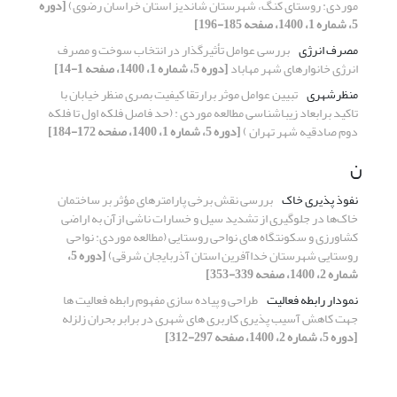
موردی: روستای کنگ، شهرستان شاندیز استان خراسان رضوی)
[دوره
5، شماره 1، 1400، صفحه 185-196]
مصرف انرژی
بررسی عوامل تأثیرگذار در انتخاب سوخت و مصرف
انرژی خانوارهای شهر مهاباد
[دوره 5، شماره 1، 1400، صفحه 1-14]
منظرشهری
تبیین عوامل موثر برارتقا کیفیت بصری منظر خیابان با
تا‌کید برابعاد زیبا‌شناسی مطالعه موردی : (حد فاصل فلکه اول تا فلکه
دوم صادقیه شهر تهران )
[دوره 5، شماره 1، 1400، صفحه 172-184]
ن
نفوذ پذیری خاک
بررسی نقش برخی پارامترهای مؤثر بر ساختمان
خاک‌ها در جلوگیری از تشدید سیل و خسارات ناشی ازآن به اراضی
کشاورزی و سکونتگاه های نواحی روستایی (مطالعه موردی: نواحی
روستایی شهرستان خداآفرین استان آذربایجان شرقی)
[دوره 5،
شماره 2، 1400، صفحه 339-353]
نمودار رابطه فعالیت
طراحی و پیاده سازی مفهوم رابطه فعالیت ها
جهت کاهش آسیب پذیری کاربری های شهری در برابر بحران زلزله
[دوره 5، شماره 2، 1400، صفحه 297-312]