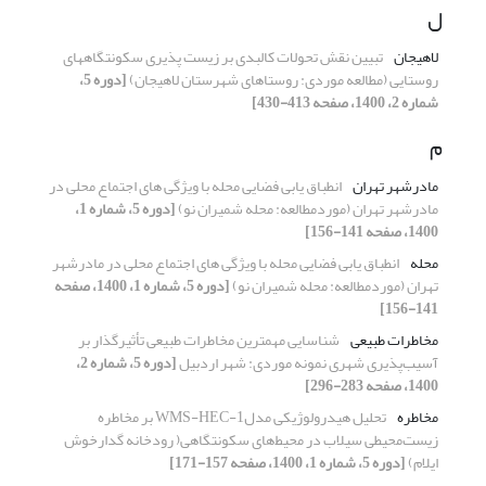
ل
لاهیجان
تبیین نقش تحولات کالبدی بر زیست پذیری سکونتگاههای
روستایی (مطالعه موردی: روستاهای شهرستان لاهیجان)
[دوره 5،
شماره 2، 1400، صفحه 413-430]
م
مادرشهر تهران
انطباق یابی فضایی محله با ویژگی های اجتماع محلی در
مادرشهر تهران (موردمطالعه: محله شمیران نو)
[دوره 5، شماره 1،
1400، صفحه 141-156]
محله
انطباق یابی فضایی محله با ویژگی های اجتماع محلی در مادرشهر
تهران (موردمطالعه: محله شمیران نو)
[دوره 5، شماره 1، 1400، صفحه
141-156]
مخاطرات طبیعی
شناسایی مهمترین مخاطرات طبیعی تأثیر‌گذار بر
آسیب‌پذیری شهری نمونه موردی: شهر اردبیل
[دوره 5، شماره 2،
1400، صفحه 283-296]
مخاطره
تحلیل هیدرولوژیکی مدلWMS-HEC-1 بر مخاطره
زیست‌محیطی سیلاب در محیط‌های سکونتگاهی( رودخانه گدار‌خوش
ایلام)
[دوره 5، شماره 1، 1400، صفحه 157-171]