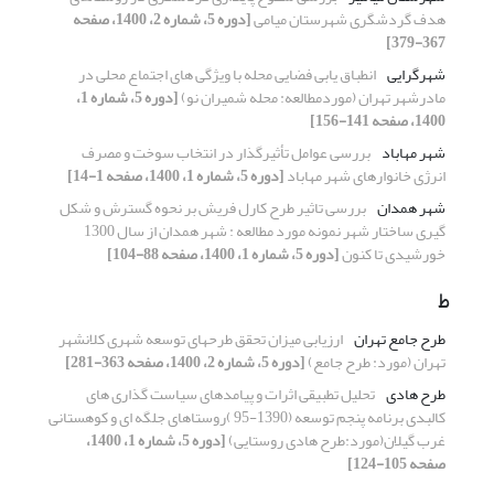
هدف گردشگری شهرستان میامی
[دوره 5، شماره 2، 1400، صفحه
367-379]
شهرگرایی
انطباق یابی فضایی محله با ویژگی های اجتماع محلی در
مادرشهر تهران (موردمطالعه: محله شمیران نو)
[دوره 5، شماره 1،
1400، صفحه 141-156]
شهر مهاباد
بررسی عوامل تأثیرگذار در انتخاب سوخت و مصرف
انرژی خانوارهای شهر مهاباد
[دوره 5، شماره 1، 1400، صفحه 1-14]
شهر همدان
بررسی تاثیر طرح کارل فریش بر نحوه گسترش و شکل
گیری ساختار شهر نمونه مورد مطالعه : شهر همدان از سال 1300
خورشیدی تا کنون
[دوره 5، شماره 1، 1400، صفحه 88-104]
ط
طرح جامع تهران
ارزیابی میزان تحقق طرحهای توسعه شهری کلانشهر
تهران (مورد: طرح جامع)
[دوره 5، شماره 2، 1400، صفحه 363-281]
طرح هادی
تحلیل تطبیقی اثرات و پیامدهای سیاست گذاری های
کالبدی برنامه پنجم توسعه (1390-95 )روستاهای جلگه ای و کوهستانی
غرب گیلان(مورد:طرح هادی روستایی)
[دوره 5، شماره 1، 1400،
صفحه 105-124]