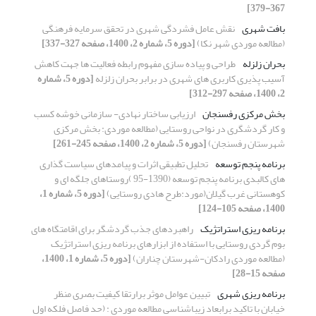
367-379]
بافت شهری
نقش عامل فشردگی شهری در تحقق سرمایه فرهنگی
(مطالعه موردی شهر نکا)
[دوره 5، شماره 2، 1400، صفحه 327-337]
بحران زلزله
طراحی و پیاده سازی مفهوم رابطه فعالیت ها جهت کاهش
آسیب پذیری کاربری های شهری در برابر بحران زلزله
[دوره 5، شماره
2، 1400، صفحه 297-312]
بخش مرکزی رفسنجان
ارزیابی ساختار نهادی- سازمانی خوشه کسب
و کار گردشگری در نواحی روستایی (مطالعه موردی: بخش مرکزی
شهرستان رفسنجان)
[دوره 5، شماره 2، 1400، صفحه 245-261]
برنامه پنجم توسعه
تحلیل تطبیقی اثرات و پیامدهای سیاست گذاری
های کالبدی برنامه پنجم توسعه (1390-95 )روستاهای جلگه ای و
کوهستانی غرب گیلان(مورد:طرح هادی روستایی)
[دوره 5، شماره 1،
1400، صفحه 105-124]
برنامه ریزی استراتژیک
راهبردهای جذب گردشگر برای اقامتگاه های
بوم گردی روستایی با استفاده از ابزارهای برنامه ریزی استراتژیک
(مطالعه موردی رادکان-شهرستان چناران)
[دوره 5، شماره 1، 1400،
صفحه 15-28]
برنامه ریزی شهری
تبیین عوامل موثر برارتقا کیفیت بصری منظر
خیابان با تا‌کید برابعاد زیبا‌شناسی مطالعه موردی : (حد فاصل فلکه اول