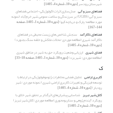
شهرستان رودسر
[دوره 10، شماره 4، 1405]
فضاهای سبز و آبی
مدل‌سازی اثرات اکولوژیکی- اجتماعی فضاهای
سبز و آبی (UGBS) بر سرزندگی و سلامت عمومی شهر خرم‌آباد (نمونه
مورد مطالعه: پارک و دریاچه کیو)
[دوره 10، شماره 1، 1405، صفحه
144-167]
فضاهای ناکارآمد
سنجش شاخص های زیست محیطی در فضاهای
ناکارآمد شهری (مطالعه موردی: محلات ملکش و حلقه سنگ بجنورد)
[دوره 10، شماره 4، 1405]
فضای شهری
ارزیابی وضعیت رویکرد حق به شهر در مناطق شهری
(مطالعه موردی: شهر یزد)
[دوره 10، شماره 1، 1405، صفحه 18-33]
ک
کاربری اراضی
تحلیل فضایی مخاطرات ژئوموفولوژیکی در ارتباط با
توسعه فیزیکی و تغییرات کاربری اراضی شهری ( نمونه موردی: شهر
رودبار)
[دوره 10، شماره 4، 1405]
کلان‌شهر تبریز
شناسایی پیشران‌های اثرگذار بر تحقق شهر خلاق با
رویکرد آینده‌پژوهی و سناریومحوری (مطالعه موردی: کلان‌شهر تبریز)
[دوره 10، شماره 2، 1405]
کلان‌شهر تبریز
برنامه‌ریزی تاب‌آوری مؤثر در برابر زلزله بر مبنای