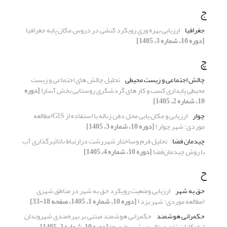
ج
جغرافیا
ارزیابی بهره وری رویکرد کنشی در دروس مکان پایه جغرافیا
[دوره 10، شماره 3، 1405]
چ
چالش اجتماعی و زیست محیطی
تحلیل چالش های اجتماعی و زیست
محیطی پایداری کسب و کار های گردشگری روستایی بخش آسارا
[دوره
10، شماره 2، 1405]
چوار
ارزیابی و مکان یابی محل دفن زباله با استفاده از GIS(مطالعه
موردی: شهر چوار)
[دوره 10، شماره 3، 1405]
چیدمان فضا
تحلیل فرم وساختار شهررشت درارتباط باتاثیرگذاری آب
با روش چیدمان‌فضا
[دوره 10، شماره 4، 1405]
ح
حق به شهر
ارزیابی وضعیت رویکرد حق به شهر در مناطق شهری
(مطالعه موردی: شهر یزد)
[دوره 10، شماره 1، 1405، صفحه 18-33]
حکمرانی هوشمند
حکمرانی هوشمند مبتنی بر بهره‌مندی شهروندان
از امکانات ژئوپورتال در شهرداری ها
[دوره 10، شماره 2، 1405]