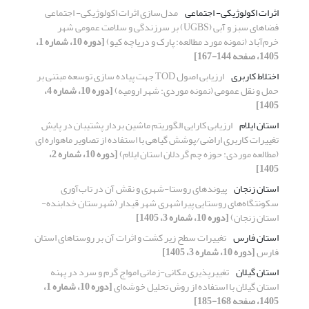
اثرات اکولوژیکی- اجتماعی
مدل‌سازی اثرات اکولوژیکی- اجتماعی
فضاهای سبز و آبی (UGBS) بر سرزندگی و سلامت عمومی شهر
خرم‌آباد (نمونه مورد مطالعه: پارک و دریاچه کیو)
[دوره 10، شماره 1،
1405، صفحه 144-167]
اختلاط کاربری
ارزیابی اصول TOD جهت پیاده سازی توسعه مبتنی بر
حمل و نقل عمومی (نمونه موردی: شهر ارومیه)
[دوره 10، شماره 4،
1405]
استان ایلام
ارزیابی کارایی الگوریتم ماشین بردار پشتیبان در پایش
تغییرات کاربری اراضی/پوشش گیاهی با استفاده از تصاویر ماهواره ای
(مطالعه موردی: حوزه چم گردلان استان ایلام)
[دوره 10، شماره 2،
1405]
استان زنجان
پیوندهای روستا-شهری و نقش آن در تاب‌آوری
سکونتگاه‌های روستایی پیراشهری شهر قیدار (شهرستان خدابنده-
استان زنجان)
[دوره 10، شماره 3، 1405]
استان فارس
تغییرات سطح زیر کشت و اثرات آن بر روستاهای استان
فارس
[دوره 10، شماره 3، 1405]
استان گیلان
تغییرپذیری مکانی-زمانی امواج گرم و سرد در پهنه
استان گیلان با استفاده از روش تحلیل خوشه‌ای
[دوره 10، شماره 1،
1405، صفحه 168-185]