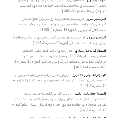
تخمین آسیب‌پذیری ساختمانی و انسانی (مطالعه موردی: کلان‌شهر
تبریز)
[دوره 10، شماره 3، 1405]
کلان‌شهر تبریز
ارزیابی مؤلفه‌های پایداری در پروژه‌های مسکن
گروه‌های کم‌درآمد (مطالعه موردی: پروژه‌ی مسکن مهر شهر جدید
سهند کلان‌شهر تبریز)
[دوره 10، شماره 4، 1405]
کلانشهر تهران
ارزیابی توزیع فضایی خدمات شهری در نواحی منطقه 6
تهران برمبنای عدالت فضایی
[دوره 10، شماره 2، 1405]
کلیدواژگان: مدل‌سازی
مدل‌سازی اثرات اکولوژیکی- اجتماعی
فضاهای سبز و آبی (UGBS) بر سرزندگی و سلامت عمومی شهر
خرم‌آباد (نمونه مورد مطالعه: پارک و دریاچه کیو)
[دوره 10، شماره 1،
1405، صفحه 144-167]
کلیدواژه‌ها: بازارچه مرزی
ارزیابی نقش بازارچه مرزی اینچه برون بر
توسعه نواحی روستایی پیرامون (مطالعه موردی: دهستان اترک)
[دوره
10، شماره 3، 1405]
کلید واژه‌ها: پایش تغییر
ارزیابی کارایی الگوریتم ماشین بردار
پشتیبان در پایش تغییرات کاربری اراضی/پوشش گیاهی با استفاده از
تصاویر ماهواره ای (مطالعه موردی: حوزه چم گردلان استان ایلام)
[دوره
10، شماره 2، 1405]
کلیدواژه‌ها: تخلفات ساختمانی
ارزیابی تراکم فضایی تخلفات