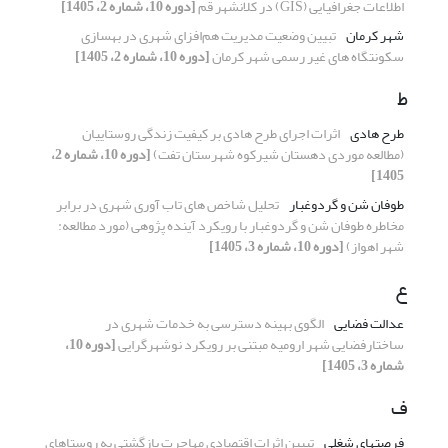
اطلاعات جغرافیایی (GIS) در کلانشهر قم
[دوره 10، شماره 2، 1405]
شهر کرمان
تبیین وضعیت مدیریت هم‌افزای شهری در بهسازی
سکونتگاه های غیر رسمی شهر کرمان
[دوره 10، شماره 2، 1405]
ط
طرح هادی
اثرات اجرای طرح هادی بر کیفیت زندگی روستاییان
(مطالعه موردی دهستان شیرکوه شهرستان تفت)
[دوره 10، شماره 2،
1405]
طوفان شن و گردوغبار
تحلیل شاخص های تاب آوری شهری در برابر
مخاطره طوفان شن و گردوغبار با رویکرد آینده پژوهی (مورد مطالعه:
شهر اهواز)
[دوره 10، شماره 3، 1405]
ع
عدالت فضایی
الگوی بهینه دسترسی به خدمات شهری در
ساختارفضایی شهر ارومیه مبتنی بر رویکرد نوشهرگرایی
[دوره 10،
شماره 3، 1405]
ف
فرصتهای شغلی
تبیین اثرات اقتصادی مهاجرت بازگشتی به روستاهای