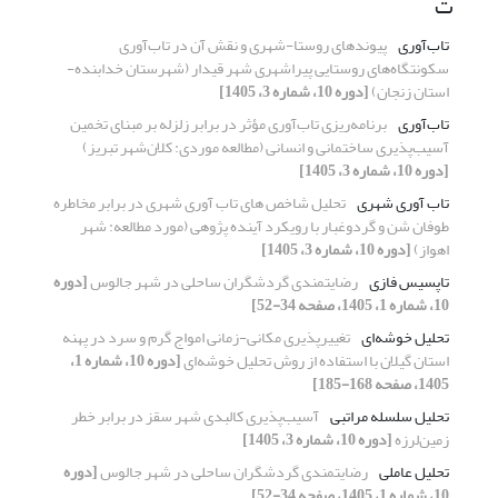
ت
تاب‌آوری
پیوندهای روستا-شهری و نقش آن در تاب‌آوری
سکونتگاه‌های روستایی پیراشهری شهر قیدار (شهرستان خدابنده-
استان زنجان)
[دوره 10، شماره 3، 1405]
تاب‌آوری
برنامه‌ریزی تاب‌آوری مؤثر در برابر زلزله بر مبنای تخمین
آسیب‌پذیری ساختمانی و انسانی (مطالعه موردی: کلان‌شهر تبریز)
[دوره 10، شماره 3، 1405]
تاب آوری شهری
تحلیل شاخص های تاب آوری شهری در برابر مخاطره
طوفان شن و گردوغبار با رویکرد آینده پژوهی (مورد مطالعه: شهر
اهواز)
[دوره 10، شماره 3، 1405]
تاپسیس فازی
رضایتمندی گردشگران ساحلی در شهر جالوس
[دوره
10، شماره 1، 1405، صفحه 34-52]
تحلیل خوشه‌ای
تغییرپذیری مکانی-زمانی امواج گرم و سرد در پهنه
استان گیلان با استفاده از روش تحلیل خوشه‌ای
[دوره 10، شماره 1،
1405، صفحه 168-185]
تحلیل سلسله مراتبی
آسیب‌پذیری کالبدی شهر سقز در برابر خطر
زمین‌لرزه
[دوره 10، شماره 3، 1405]
تحلیل عاملی
رضایتمندی گردشگران ساحلی در شهر جالوس
[دوره
10، شماره 1، 1405، صفحه 34-52]