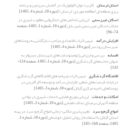
استان لرستان
کاربرد توان اکولوژیک در آمایش سرزمین و برنامه
ریزی منطقه ای (مطالعه موردی: لرستان)
[دوره 10، شماره 4، 1405]
اسکان غیررسمی
ارزیابی شاخص های حمکروایی مطلوب شهری در
محلات اسکان غیررسمی شهر بابل
[دوره 10، شماره 1، 1405، صفحه
74-96]
افزایش درآمد
تبیین اثرات اقتصادی مهاجرت بازگشتی به روستاهای
شهرستان رودسر
[دوره 10، شماره 4، 1405]
افسانه
بررسی و ارزیابی ژئومیتوسایت‌های شهرستان سبزوار به
عنوان جاذبه‌های گردشگری
[دوره 10، شماره 1، 1405، صفحه 124-
143]
اقامتگاه گردشگری
تبیین اثرات و پیامدهای اقامتگاهای گردشگری
در ایجاد فرصت‌های شغلی، افزایش درآمد و توسعه کارآفرینی در
روستاهای ناحیه مرکزی گیلان
[دوره 10، شماره 3، 1405]
امکانات و خدمات
ارزیابی توزیع فضایی خدمات شهری در نواحی
منطقه 6 تهران برمبنای عدالت فضایی
[دوره 10، شماره 2، 1405]
امواج گرم و سرد
تغییرپذیری مکانی-زمانی امواج گرم و سرد در پهنه
استان گیلان با استفاده از روش تحلیل خوشه‌ای
[دوره 10، شماره 1،
1405، صفحه 168-185]