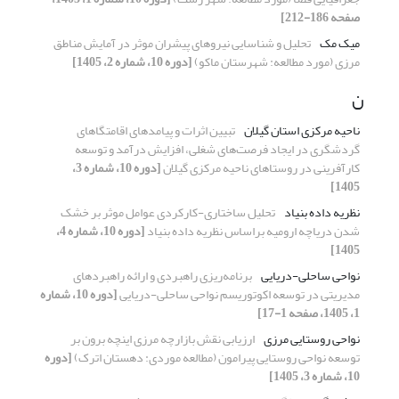
صفحه 186-212]
میک مک
تحلیل و شناسایی نیروهای پیشران موثر در آمایش مناطق
مرزی (مورد مطالعه: شهرستان ماکو)
[دوره 10، شماره 2، 1405]
ن
ناحیه مرکزی استان گیلان
تبیین اثرات و پیامدهای اقامتگاهای
گردشگری در ایجاد فرصت‌های شغلی، افزایش درآمد و توسعه
کارآفرینی در روستاهای ناحیه مرکزی گیلان
[دوره 10، شماره 3،
1405]
نظریه داده بنیاد
تحلیل ساختاری-کارکردی عوامل موثر بر خشک
شدن دریاچه ارومیه براساس نظریه داده بنیاد
[دوره 10، شماره 4،
1405]
نواحی ‏ساحلی-دریایی
برنامه‌ریزی راهبردی و ارائه راهبردهای
مدیریتی در توسعه اکوتوریسم نواحی ساحلی-دریایی
[دوره 10، شماره
1، 1405، صفحه 1-17]
نواحی روستایی مرزی
ارزیابی نقش بازارچه مرزی اینچه برون بر
توسعه نواحی روستایی پیرامون (مطالعه موردی: دهستان اترک)
[دوره
10، شماره 3، 1405]