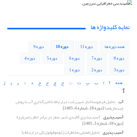
نمایه کلیدواژه ها
همه دوره ها
دوره 11
دوره 10
دوره 9
دوره 8
دوره 7
دوره 6
دوره 5
دوره 4
دوره 3
دوره 2
دوره 1
همه
آ
ا
ب
پ
ت
ث
ج
چ
ح
خ
د
ذ
ر
ز
ژ
آ
آب
تحلیل فرم وساختار شهررشت درارتباط باتاثیرگذاری آب با روش
چیدمان‌فضا
[دوره 10، شماره 4، 1405]
آسیب‌پذیری
آسیب‌پذیری کالبدی شهر سقز در برابر خطر زمین‌لرزه
[دوره 10، شماره 3، 1405]
آسیب پذیری
تحلیل فضایی مخاطرات ژئوموفولوژیکی در ارتباط با