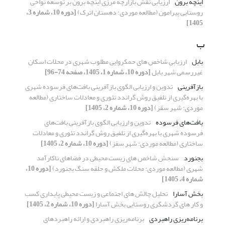
اینچه برون
ارزیابی نقش بازارچه مرزی اینچه برون بر توسعه نواحی
روستایی پیرامون (مطالعه موردی: دهستان اترک)
[دوره 10، شماره 3،
1405]
ب
بابل
ارزیابی شاخص های حمکروایی مطلوب شهری در محلات اسکان
غیررسمی شهر بابل
[دوره 10، شماره 1، 1405، صفحه 74-96]
بازآفرینی
تدوین و ارزیابی الگوی بازآفرینی بافت‌های فرسوده شهری
با بهر‌ه‌گیری از تلفیق روش گراندد تئوری و معادلات ساختاری (مطالعه
موردی: شهر سقز)
[دوره 10، شماره 2، 1405]
بافت‌های فرسوده
تدوین و ارزیابی الگوی بازآفرینی بافت‌های
فرسوده شهری با بهر‌ه‌گیری از تلفیق روش گراندد تئوری و معادلات
ساختاری (مطالعه موردی: شهر سقز)
[دوره 10، شماره 2، 1405]
بجنورد
سنجش شاخص های زیست محیطی در فضاهای ناکارآمد
شهری (مطالعه موردی: محلات ملکش و حلقه سنگ بجنورد)
[دوره 10،
شماره 4، 1405]
بخش آسارا
تحلیل چالش های اجتماعی و زیست محیطی پایداری کسب
و کار های گردشگری روستایی بخش آسارا
[دوره 10، شماره 2، 1405]
برنامه‌ریزی ‏راهبردی
برنامه‌ریزی راهبردی و ارائه راهبردهای