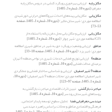
مکان پایه
ارزیابی بهره وری رویکرد کنشی در دروس مکان پایه
جغرافیا
[دوره 10، شماره 3، 1405]
مکان‌یابی
مکان‌یابی پهنه‌های احداث نیروگاه‌های حرارتی خورشیدی
(مطالعه موردی: شهرستان ملایر)
[دوره 10، شماره 1، 1405، صفحه
53-73]
مکان یابی
ارزیابی و مکان یابی محل دفن زباله با استفاده از
GIS(مطالعه موردی: شهر چوار)
[دوره 10، شماره 3، 1405]
مناطق
ارزیابی وضعیت رویکرد حق به شهر در مناطق شهری (مطالعه
موردی: شهر یزد)
[دوره 10، شماره 1، 1405، صفحه 18-33]
منطقه6
ارزیابی توزیع فضایی خدمات شهری در نواحی منطقه 6 تهران
برمبنای عدالت فضایی
[دوره 10، شماره 2، 1405]
منطقه 9 شهر اصفهان
ارزیابی و شناسایی ساختار فضایی و عملکردی
شهر اصفهان (مطالعه موردی: محلات منطقه 9 شهر اصفهان)
[دوره 10،
شماره 1، 1405، صفحه 97-123]
مهاجرت بازگشتی
تبیین اثرات اقتصادی مهاجرت بازگشتی به
روستاهای شهرستان رودسر
[دوره 10، شماره 4، 1405]
مهندسی جغرافیایی فضا
تحلیل سطوح توسعه پایدار اجتماعی ـ
فرهنگی و اقتصادی مناطق و محلات براساس راهبرد مهندسی
جغرافیایی فضا (مورد مطالعه: شهر رشت)
[دوره 10، شماره 1، 1405،