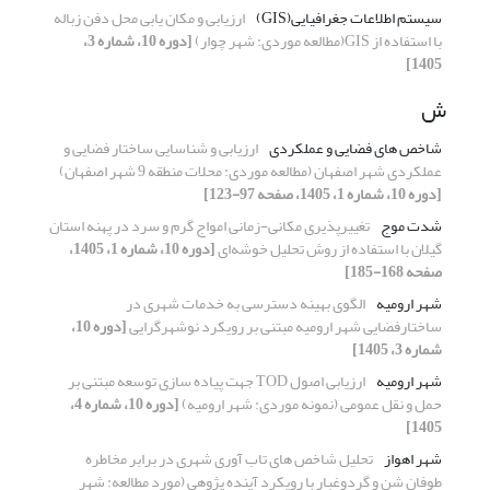
سیستم اطلاعات جغرافیایی(GIS)
ارزیابی و مکان یابی محل دفن زباله
با استفاده از GIS(مطالعه موردی: شهر چوار)
[دوره 10، شماره 3،
1405]
ش
شاخص های فضایی و عملکردی
ارزیابی و شناسایی ساختار فضایی و
عملکردی شهر اصفهان (مطالعه موردی: محلات منطقه 9 شهر اصفهان)
[دوره 10، شماره 1، 1405، صفحه 97-123]
شدت موج
تغییرپذیری مکانی-زمانی امواج گرم و سرد در پهنه استان
گیلان با استفاده از روش تحلیل خوشه‌ای
[دوره 10، شماره 1، 1405،
صفحه 168-185]
شهر ارومیه
الگوی بهینه دسترسی به خدمات شهری در
ساختارفضایی شهر ارومیه مبتنی بر رویکرد نوشهرگرایی
[دوره 10،
شماره 3، 1405]
شهر ارومیه
ارزیابی اصول TOD جهت پیاده سازی توسعه مبتنی بر
حمل و نقل عمومی (نمونه موردی: شهر ارومیه)
[دوره 10، شماره 4،
1405]
شهر اهواز
تحلیل شاخص های تاب آوری شهری در برابر مخاطره
طوفان شن و گردوغبار با رویکرد آینده پژوهی (مورد مطالعه: شهر