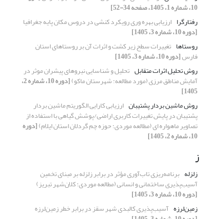
10، شماره 1، 1405، صفحه 34-52]
رفتارگرا
ارزیابی بهره وری رویکرد کنشی در دروس مکان پایه جغرافیا
[دوره 10، شماره 3، 1405]
روستاها
تغییرات سطح زیر کشت و اثرات آن بر روستاهای استان
فارس
[دوره 10، شماره 3، 1405]
روش تحلیل اثرات متقابل
تحلیل و شناسایی نیروهای پیشران موثر در
آمایش مناطق مرزی (مورد مطالعه: شهرستان ماکو)
[دوره 10، شماره 2،
1405]
روش ماشین بردار پشتیبان
ارزیابی کارایی الگوریتم ماشین بردار
پشتیبان در پایش تغییرات کاربری اراضی/پوشش گیاهی با استفاده از
تصاویر ماهواره ای (مطالعه موردی: حوزه چم گردلان استان ایلام)
[دوره
10، شماره 2، 1405]
ز
زلزله
برنامه‌ریزی تاب‌آوری مؤثر در برابر زلزله بر مبنای تخمین
آسیب‌پذیری ساختمانی و انسانی (مطالعه موردی: کلان‌شهر تبریز)
[دوره 10، شماره 3، 1405]
زمین‌لرزه
آسیب‌پذیری کالبدی شهر سقز در برابر خطر زمین‌لرزه
[دوره 10، شماره 3، 1405]