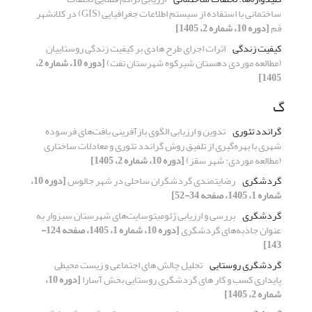
ساختمانی با استفاده از سیستم اطلاعات جغرافیایی (GIS) در کلانشهر
قم
[دوره 10، شماره 2، 1405]
کیفیت زندگی
اثرات اجرای طرح هادی بر کیفیت زندگی روستاییان
(مطالعه موردی دهستان شیرکوه شهرستان تفت)
[دوره 10، شماره 2،
1405]
گ
گراندد تئوری
تدوین و ارزیابی الگوی بازآفرینی بافت‌های فرسوده
شهری با بهر‌ه‌گیری از تلفیق روش گراندد تئوری و معادلات ساختاری
(مطالعه موردی: شهر سقز)
[دوره 10، شماره 2، 1405]
گردشگری
رضایتمندی گردشگران ساحلی در شهر جالوس
[دوره 10،
شماره 1، 1405، صفحه 34-52]
گردشگری
بررسی و ارزیابی ژئومیتوسایت‌های شهرستان سبزوار به
عنوان جاذبه‌های گردشگری
[دوره 10، شماره 1، 1405، صفحه 124-
143]
گردشگری روستایی
تحلیل چالش های اجتماعی و زیست محیطی
پایداری کسب و کار های گردشگری روستایی بخش آسارا
[دوره 10،
شماره 2، 1405]