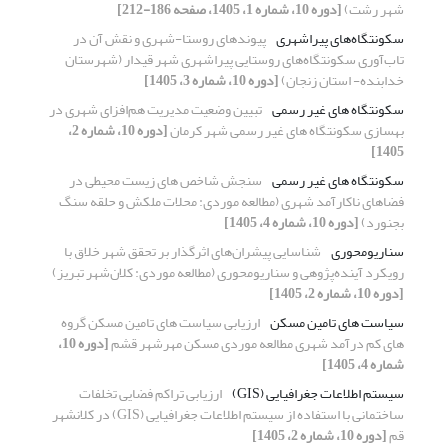
شهر رشت)
[دوره 10، شماره 1، 1405، صفحه 186-212]
سکونتگاه‌های پیراشهری
پیوندهای روستا-شهری و نقش آن در
تاب‌آوری سکونتگاه‌های روستایی پیراشهری شهر قیدار (شهرستان
خدابنده- استان زنجان)
[دوره 10، شماره 3، 1405]
سکونتگاه های غیر رسمی
تبیین وضعیت مدیریت هم‌افزای شهری در
بهسازی سکونتگاه های غیر رسمی شهر کرمان
[دوره 10، شماره 2،
1405]
سکونتگاه های غیر رسمی
سنجش شاخص های زیست محیطی در
فضاهای ناکارآمد شهری (مطالعه موردی: محلات ملکش و حلقه سنگ
بجنورد)
[دوره 10، شماره 4، 1405]
سناریومحوری
شناسایی پیشران‌های اثرگذار بر تحقق شهر خلاق با
رویکرد آینده‌پژوهی و سناریومحوری (مطالعه موردی: کلان‌شهر تبریز)
[دوره 10، شماره 2، 1405]
سیاست های تامین مسکن
ارزیابی سیاست های تامین مسکن گروه
های کم درآمد شهری مطالعه موردی مسکن مهرشهر قشم
[دوره 10،
شماره 4، 1405]
سیستم اطلاعات جغرافیایی (GIS)
ارزیابی تراکم فضایی تخلفات
ساختمانی با استفاده از سیستم اطلاعات جغرافیایی (GIS) در کلانشهر
قم
[دوره 10، شماره 2، 1405]