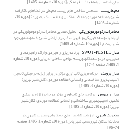
برای شناسایی نقاط جاذب فرهنگی
[دوره 10، شماره 4، 1405]
محیط زیست
سنجش شاخص های زیست محیطی در فضاهای ناکارآمد
شهری (مطالعه موردی: محلات ملکش و حلقه سنگ بجنورد)
[دوره 10،
شماره 4، 1405]
مخاطرات ژئومورفولوژیکی
تحلیل فضایی مخاطرات ژئوموفولوژیکی در
ارتباط با توسعه فیزیکی و تغییرات کاربری اراضی شهری ( نمونه موردی:
شهر رودبار)
[دوره 10، شماره 4، 1405]
مدل ‏SWOT-‎PESTLE‏
برنامه‌ریزی راهبردی و ارائه راهبردهای
مدیریتی در توسعه اکوتوریسم نواحی ساحلی-دریایی
[دوره 10، شماره
1، 1405، صفحه 1-17]
مدل پرومته
برنامه‌ریزی تاب‌آوری مؤثر در برابر زلزله بر مبنای تخمین
آسیب‌پذیری ساختمانی و انسانی (مطالعه موردی: کلان‌شهر تبریز)
[دوره 10، شماره 3، 1405]
مدل رادیوس
برنامه‌ریزی تاب‌آوری مؤثر در برابر زلزله بر مبنای
تخمین آسیب‌پذیری ساختمانی و انسانی (مطالعه موردی: کلان‌شهر
تبریز)
[دوره 10، شماره 3، 1405]
مدیریت شهری
ارزیابی شاخص های حمکروایی مطلوب شهری در
محلات اسکان غیررسمی شهر بابل
[دوره 10، شماره 1، 1405، صفحه
74-96]