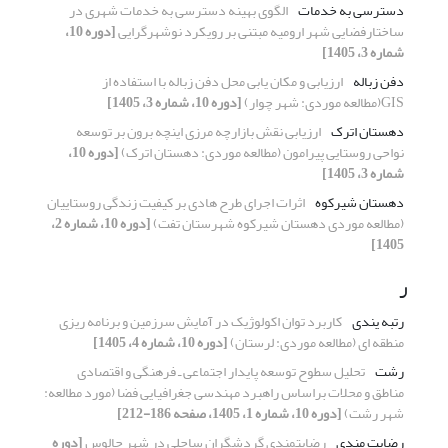
دسترسی به خدمات
الگوی بهینه دسترسی به خدمات شهری در
ساختارفضایی شهر ارومیه مبتنی بر رویکرد نوشهرگرایی
[دوره 10،
شماره 3، 1405]
دفن زباله
ارزیابی و مکان یابی محل دفن زباله با استفاده از
GIS(مطالعه موردی: شهر چوار)
[دوره 10، شماره 3، 1405]
دهستان اترک
ارزیابی نقش بازارچه مرزی اینچه برون بر توسعه
نواحی روستایی پیرامون (مطالعه موردی: دهستان اترک)
[دوره 10،
شماره 3، 1405]
دهستان شیرکوه
اثرات اجرای طرح هادی بر کیفیت زندگی روستاییان
(مطالعه موردی دهستان شیرکوه شهرستان تفت)
[دوره 10، شماره 2،
1405]
ر
رتبه یندی
کاربرد توان اکولوژیک در آمایش سرزمین و برنامه ریزی
منطقه ای (مطالعه موردی: لرستان)
[دوره 10، شماره 4، 1405]
رشت
تحلیل سطوح توسعه پایدار اجتماعی ـ فرهنگی و اقتصادی
مناطق و محلات براساس راهبرد مهندسی جغرافیایی فضا (مورد مطالعه:
شهر رشت)
[دوره 10، شماره 1، 1405، صفحه 186-212]
رضایت مندی
رضایتمندی گردشگران ساحلی در شهر جالوس
[دوره