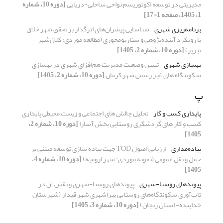
مدیریتی در توسعه اکوتوریسم نواحی ساحلی-دریایی
[دوره 10، شماره
1، 1405، صفحه 1-17]
برنامه‌ریزی شهری
شناسایی پیشران‌های اثرگذار بر تحقق شهر خلاق
با رویکرد آینده‌پژوهی و سناریومحوری (مطالعه موردی: کلان‌شهر
تبریز)
[دوره 10، شماره 2، 1405]
بهسازی شهری
تبیین وضعیت مدیریت هم‌افزای شهری در بهسازی
سکونتگاه های غیر رسمی شهر کرمان
[دوره 10، شماره 2، 1405]
پ
پایداری کسب و کار
تحلیل چالش های اجتماعی و زیست محیطی پایداری
کسب و کار های گردشگری روستایی بخش آسارا
[دوره 10، شماره 2،
1405]
پیاده‌مداری
ارزیابی اصول TOD جهت پیاده سازی توسعه مبتنی بر
حمل و نقل عمومی (نمونه موردی: شهر ارومیه)
[دوره 10، شماره 4،
1405]
پیوندهای روستا-شهری
پیوندهای روستا-شهری و نقش آن در
تاب‌آوری سکونتگاه‌های روستایی پیراشهری شهر قیدار (شهرستان
خدابنده- استان زنجان)
[دوره 10، شماره 3، 1405]