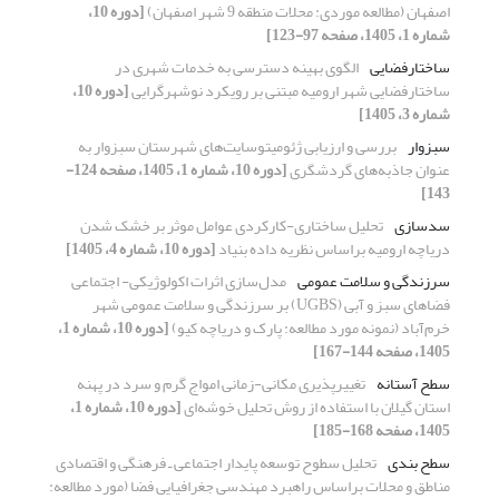
اصفهان (مطالعه موردی: محلات منطقه 9 شهر اصفهان)
[دوره 10،
شماره 1، 1405، صفحه 97-123]
ساختارفضایی
الگوی بهینه دسترسی به خدمات شهری در
ساختارفضایی شهر ارومیه مبتنی بر رویکرد نوشهرگرایی
[دوره 10،
شماره 3، 1405]
سبزوار
بررسی و ارزیابی ژئومیتوسایت‌های شهرستان سبزوار به
عنوان جاذبه‌های گردشگری
[دوره 10، شماره 1، 1405، صفحه 124-
143]
سدسازی
تحلیل ساختاری-کارکردی عوامل موثر بر خشک شدن
دریاچه ارومیه براساس نظریه داده بنیاد
[دوره 10، شماره 4، 1405]
سرزندگی و سلامت عمومی
مدل‌سازی اثرات اکولوژیکی- اجتماعی
فضاهای سبز و آبی (UGBS) بر سرزندگی و سلامت عمومی شهر
خرم‌آباد (نمونه مورد مطالعه: پارک و دریاچه کیو)
[دوره 10، شماره 1،
1405، صفحه 144-167]
سطح آستانه
تغییرپذیری مکانی-زمانی امواج گرم و سرد در پهنه
استان گیلان با استفاده از روش تحلیل خوشه‌ای
[دوره 10، شماره 1،
1405، صفحه 168-185]
سطح بندی
تحلیل سطوح توسعه پایدار اجتماعی ـ فرهنگی و اقتصادی
مناطق و محلات براساس راهبرد مهندسی جغرافیایی فضا (مورد مطالعه: