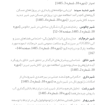
اهواز)
[دوره 10، شماره 3، 1405]
شهر جدید سهند
ارزیابی مؤلفه‌های پایداری در پروژه‌های مسکن
گروه‌های کم‌درآمد (مطالعه موردی: پروژه‌ی مسکن مهر شهر جدید
سهند کلان‌شهر تبریز)
[دوره 10، شماره 4، 1405]
شهر چالوس
رضایتمندی گردشگران ساحلی در شهر جالوس
[دوره
10، شماره 1، 1405، صفحه 34-52]
شهر خرم‌آباد
مدل‌سازی اثرات اکولوژیکی- اجتماعی فضاهای سبز و
آبی (UGBS) بر سرزندگی و سلامت عمومی شهر خرم‌آباد (نمونه مورد
مطالعه: پارک و دریاچه کیو)
[دوره 10، شماره 1، 1405، صفحه 144-
167]
شهر خلاق
شناسایی پیشران‌های اثرگذار بر تحقق شهر خلاق با رویکرد
آینده‌پژوهی و سناریومحوری (مطالعه موردی: کلان‌شهر تبریز)
[دوره
10، شماره 2، 1405]
شهرداری
حکمرانی هوشمند مبتنی بر بهره‌مندی شهروندان از
امکانات ژئوپورتال در شهرداری ها
[دوره 10، شماره 2، 1405]
شهر رشت
تحلیل فرم وساختار شهررشت درارتباط باتاثیرگذاری آب
با روش چیدمان‌فضا
[دوره 10، شماره 4، 1405]
شهر روبار
تحلیل فضایی مخاطرات ژئوموفولوژیکی در ارتباط با توسعه
فیزیکی و تغییرات کاربری اراضی شهری ( نمونه موردی: شهر رودبار)