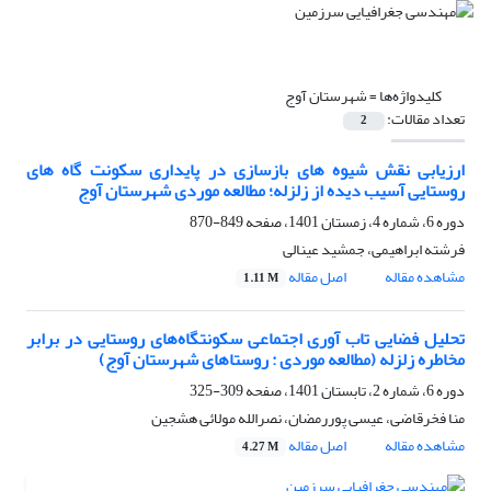
کلیدواژه‌ها =
شهرستان آوج
تعداد مقالات:
2
ارزیابی نقش شیوه های بازسازی در پایداری سکونت گاه های
روستایی آسیب دیده از زلزله؛ مطالعه موردی شهرستان آوج
دوره 6، شماره 4، زمستان 1401، صفحه
849-870
فرشته ابراهیمی، جمشید عینالی
مشاهده مقاله
اصل مقاله
1.11 M
تحلیل فضایی تاب آوری اجتماعی سکونتگاه‌های روستایی در برابر
مخاطره زلزله (مطالعه موردی : روستاهای شهرستان آوج)
دوره 6، شماره 2، تابستان 1401، صفحه
309-325
منا فخرقاضی، عیسی پوررمضان، نصرالله مولائی هشجین
مشاهده مقاله
اصل مقاله
4.27 M