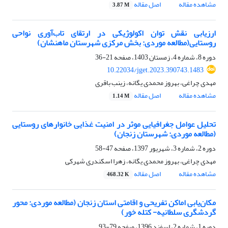
مشاهده مقاله
اصل مقاله
3.87 M
ارزیابی نقش توان اکولوژیکی در ارتقای تاب‌آوری نواحی
روستایی(مطالعه موردی: بخش مرکزی شهرستان ماهنشان)
دوره 8، شماره 4، زمستان 1403، صفحه
21-36
10.22034/jget.2023.390743.1483
مهدی چراغی، بهروز محمدی یگانه، زینب باقری
مشاهده مقاله
اصل مقاله
1.14 M
تحلیل عوامل جغرافیایی موثر در امنیت غذایی خانوارهای روستایی
(مطالعه موردی: شهرستان زنجان)
دوره 2، شماره 3، شهریور 1397، صفحه
47-58
مهدی چراغی، بهروز محمدی یگانه، زهرا اسکندری شهرکی
مشاهده مقاله
اصل مقاله
468.32 K
مکان‌یابی اماکن تفریحی و اقامتی استان زنجان (مطالعه موردی: محور
گردشگری سلطانیه- کتله خور)
دوره 1، شماره 2، اسفند 1396، صفحه
79-93