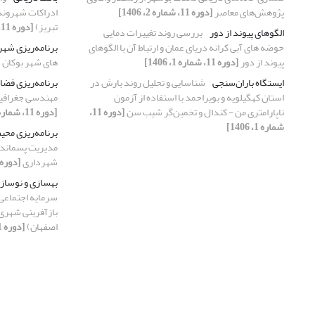
پژوهش‌های معاصر
[دوره 11، شماره 2، 1406]
ادراکات شهروندا
تبریز)
[دوره 11، شماره 1، 1406]
الگوهای پیوند از دور
بررسی روند تغییرات دمایی
حوضه های آبی کرانه دریای عمان و ارتباط آن با الگوهای
برنامه‌ریزی شه
پیوند از دور
[دوره 11، شماره 1، 1406]
های شهر بوکان
[
ایستگاه باران‌سنجی
شناسایی و تحلیل روند بارش در
برنامه‌ریزی فضا
استان کهگیلویه و بویراحمد با استفاده از آزمون
مهندسی جغرافیا
ناپارامتری من - کندال و تخمین‌گر شیب سن
[دوره 11،
[دوره 11، شماره 1، 1406]
شماره 1، 1406]
برنامه‌ریزی محی
مدیریت پسماند د
شهرداری
[دوره 11، شماره 1، 406
بهسازی و نوساز
سرمایه اجتماعی 
اصفهان)
[دوره 11، شماره 1، 1406]