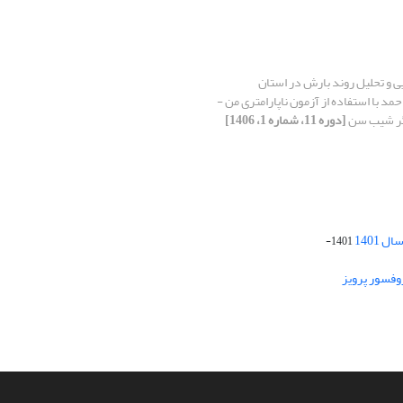
 و تحلیل روند بارش در استان
حمد با استفاده از آزمون ناپارامتری من -
گر شیب سن
[دوره 11، شماره 1، 1406]
 1401
1401-
وفسور پرویز