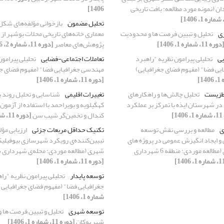
ن (نمونه مورد مطالعه: بافت تاریخی
1406]
تحلیل مضمون
بازخوانی مؤلفه‌های شکل
ری
تحلیل و تبیین فرصت ها و محدودیت
معماری خانه‌های تاریخی محلات بوشهر از 
دوره 11، شماره 1، 1406]
پژوهش‌های معاصر
[دوره 11، شماره 2، 1406]
یی
تحلیلی پیرامون نظریه "راهبرد
تعاملات اجتماعی-فضایی
تحلیلی پیرامون
یی فضا" (مفهوم فضای جغرافیایی)
مهندسی جغرافیایی فضا" (مفهوم فضای جغ
[دوره 11، شماره 1، 1406]
ط‌زیست
تحلیل چالش‌ها و راهکارهای
تغییرات اقلیمی
شناسایی و تحلیل روند 
ر شهرستان ایذه با تمرکز بر عملکرد
کهگیلویه و بویراحمد با استفاده از آزمون 
1]
کندال و تخمین‌گر شیب سن
[دوره 11، شماره 1، 1406]
ی
مطالعه و بررسی نقش توسعه
تکنیک حداقل مربعات جزئی
ارزیابی مؤل
و ایجاد انگیزش عمومی در پروژه های
تبیین‌کننده‌ی رویکرد شهرسازی بیوفیلی
بازآفرینی شهری (مطالعه موردی: منطقه 6 شهرداری
شهری (مطالعه موردی: محله‌ی شهرداری
[دوره 11، شماره 1، 1406]
توسعه پایدار
تحلیلی پیرامون نظریه "ر
جغرافیایی فضا" (مفهوم فضای جغرافیایی)
شماره 1، 1406]
توسعه شهری
تحلیل و تبیین فرصت ها 
شهر بوکان
[دوره 11، شماره 1، 1406]