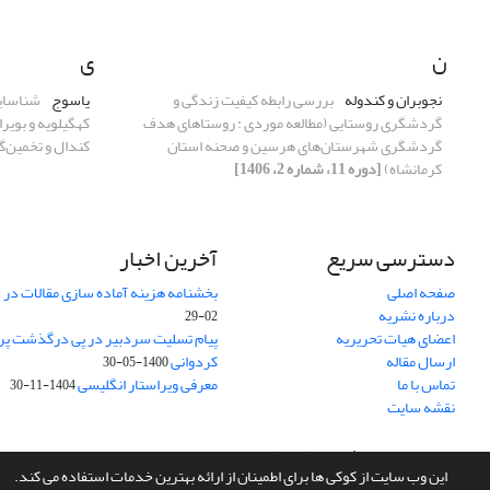
ن
ی
نجوبران و کندوله
بررسی رابطه کیفیت زندگی و
یاسوج
شناسایی
گردشگری روستایی (مطالعه موردی : روستاهای هدف
کهگیلویه و بویرا
گردشگری شهرستان‌های هرسین و صحنه استان
کندال و تخمین‌
کرمانشاه)
[دوره 11، شماره 2، 1406]
دسترسی سریع
آخرین اخبار
صفحه اصلی
بخشنامه هزینه آماده سازی مقالات در سال
درباره نشریه
02-29
اعضای هیات تحریریه
پیام تسلیت سردبیر در پی درگذشت پر
ارسال مقاله
کردوانی
1400-05-30
تماس با ما
معرفی ویراستار انگلیسی
1404-11-30
نقشه سایت
سامانه مدیریت نشریات علمی.
طراحی و پیاده سازی از
سیناوب
این وب سایت از کوکی ها برای اطمینان از ارائه بهترین خدمات استفاده می کند.