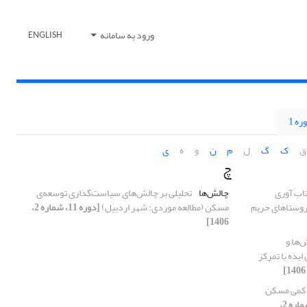
ورود به سامانه
ENGLISH
ره 1
ق
ک
گ
ل
م
ن
و
ه
ی
چ
تاب آوری
چالش‌ها
تحلیلی بر چالش‌های سیاست‌گذاری توسعه‌ی
روستاهای حریم
مسکن (مطالعه موردی: شهر اردبیل)
[دوره 11، شماره 2،
1406]
‌ها و
یذه با تمرکز
 کمی مسکن
[دوره 11، شماره 2،