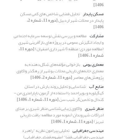
1406]
مسکن پایدار
تحلیل فضایی شاخص های کمی مسکن
پایدار در محلات شهر اردبیل
[دوره 11، شماره 2،
1406]
مشارکت
مطالعه و بررسی نقش توسعه سرمایه اجتماعی
و ایجاد انگیزش عمومی در پروژه های بازآفرینی شهری
(مطالعه موردی: منطقه 6 شهرداری اصفهان)
[دوره 11،
شماره 1، 1406]
معماری بومی
بازخوانی مؤلفه‌های شکل‌دهنده به
معماری خانه‌های تاریخی محلات بوشهر از رهگذر واکاوی
پژوهش‌های معاصر
[دوره 11، شماره 2، 1406]
منابع آب
شناسایی و تحلیل روند بارش در استان
کهگیلویه و بویراحمد با استفاده از آزمون ناپارامتری من -
کندال و تخمین‌گر شیب سن
[دوره 11، شماره 1، 1406]
منظر شهری
واکاوی زیبایی‌شناسی منظر شهری بر مبنای
ادراکات شهروندان (نمونه مورد مطالعه: بافت تاریخی
تبریز)
[دوره 11، شماره 1، 1406]
مهندسی جغرافیایی
تحلیلی پیرامون نظریه "راهبرد
مهندسی جغرافیایی فضا" (مفهوم فضای جغرافیایی)