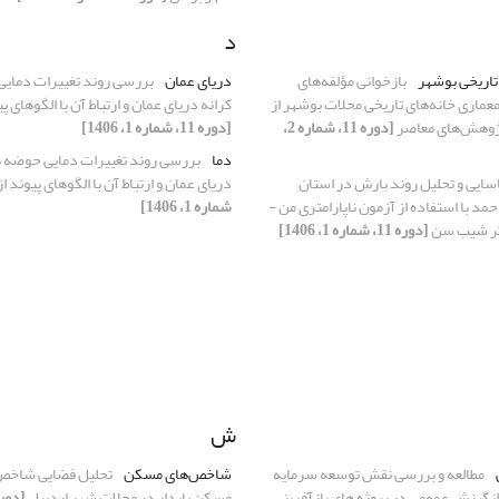
د
تاریخی بوشهر
بازخوانی مؤلفه‌های
دریای عمان
بررسی روند تغییرات دمایی
ماری خانه‌های تاریخی محلات بوشهر از
کرانه دریای عمان و ارتباط آن با الگوهای پی
ژوهش‌های معاصر
[دوره 11، شماره 2،
[دوره 11، شماره 1، 1406]
دما
بررسی روند تغییرات دمایی حوضه ه
ایی و تحلیل روند بارش در استان
دریای عمان و ارتباط آن با الگوهای پیوند ا
حمد با استفاده از آزمون ناپارامتری من -
شماره 1، 1406]
گر شیب سن
[دوره 11، شماره 1، 1406]
ش
مطالعه و بررسی نقش توسعه سرمایه
شاخص‌های مسکن
تحلیل فضایی شاخص
 انگیزش عمومی در پروژه های بازآفرینی
مسکن پایدار در محلات شهر اردبیل