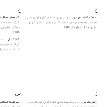
ح
خ
حوضه آبخیز فهلیان
ارزیابی و پهنه‌بندی خطر وقوع زمین
خانه‌های محلات 
لغزش (مطالعه موردی : حوضه آبریز فهلیان، استان فارس
شکل‌دهنده به مع
)
[دوره 11، شماره 1، 1406]
رهگذر واکاوی پ
1406]
خشکسالی
شناس
کهگیلویه و بویرا
کندال و تخمین‌
ز
س
زمین‌لغزش
ارزیابی و پهنه‌بندی خطر وقوع زمین لغزش
سرمایه اجتماعی
(مطالعه موردی : حوضه آبریز فهلیان، استان فارس )
اجتماعی و ایجاد