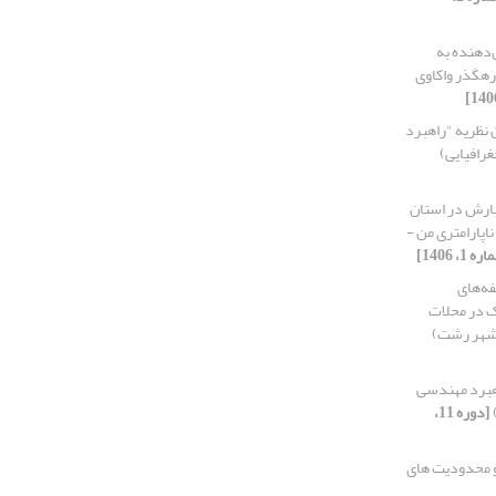
‌دهنده به
رهگذر واکاوی
 نظریه "راهبرد
رافیایی)
بارش در استان
ناپارامتری من -
فه‌های
ک در محلات
 شهر رشت)
اهبرد مهندسی
[دوره 11،
و محدودیت های