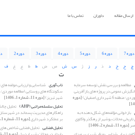
ارسال مقاله
داوران
تماس با ما
دوره 7
دوره 6
دوره 5
دوره 4
دوره 3
دوره 2
دو
چ
ح
خ
د
ذ
ر
ز
ژ
س
ش
ص
ض
ط
ظ
ع
غ
ف
ت
مطالعه و بررسی نقش توسعه سرمایه
تاب‌آوری
شناسایی و ارزیابی مولفه های 
 انگیزش عمومی در پروژه های بازآفرینی
سکونتگاه های روستایی (مطالعه موردی: 
ه 6 شهرداری اصفهان)
[دوره
شهر تبریز)
[دوره 11، شماره 1، 1406]
تحلیل سلسله‌مراتبی (AHP)
تحلیل چالش
بازخوانی مؤلفه‌های شکل‌دهنده به
راهکارهای مدیریت پسماند در شهرستان ا
 تاریخی محلات بوشهر از رهگذر واکاوی
بر عملکرد شهرداری
[دوره 11، شماره 1، 1406]
صر
[دوره 11، شماره 2، 1406]
تحلیل فضایی
تحلیل فضایی شاخص های
کاوی زیبایی‌شناسی منظر شهری بر مبنای
پایدار در محلات شهر اردبیل