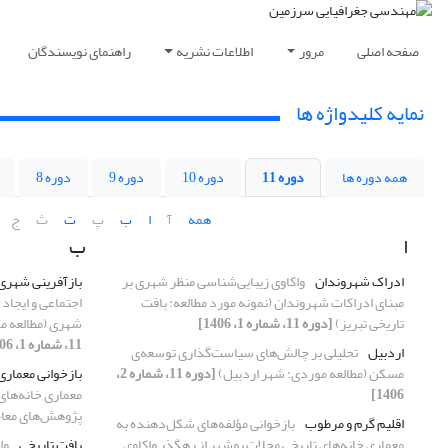
صفحه اصلی
مرور
اطلاعات نشریه
راهنمای نویسندگان
نمایه کلیدواژه ها
همه دوره ها
دوره 11
دوره 10
دوره 9
دوره 8
همه
آ
ا
ب
پ
ت
ث
ج
ا
ب
ادراک شهروندان
واکاوی زیبایی‌شناسی منظر شهری بر
بازآفرینی شهری
مبنای ادراکات شهروندان (نمونه مورد مطالعه: بافت
اجتماعی و ایجاد
تاریخی تبریز)
[دوره 11، شماره 1، 1406]
شهری (مطالعه موردی: منطق
11، شماره 1، 1406]
اردبیل
تحلیلی بر چالش‌های سیاست‌گذاری توسعه‌ی
مسکن (مطالعه موردی: شهر اردبیل)
[دوره 11، شماره 2،
بازخوانی معماری
1406]
معماری خانه‌های
پژوهش‌های معا
اقلیم گرم و مرطوب
بازخوانی مؤلفه‌های شکل‌دهنده به
معماری خانه‌های تاریخی محلات بوشهر از رهگذر واکاوی
بافت تاریخی
وا