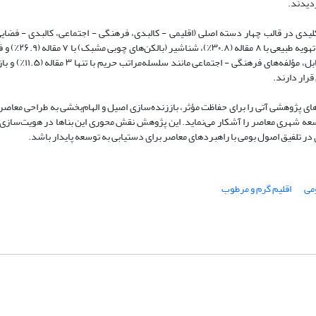
بازخوانی جامع، چارچوبی تحلیلی ساختاریافته مشتمل بر ۲۰ مؤلفه کلیدی در قالب چهار دسته اصلی (اقلیمی - کالبدی، فرهنگی - اجتماعی، کالب
طراحی معاصر) تدوین شد. یافته‌ها نشان داد مؤل
با ۶ مقاله (۲۳.۱٪) بیشترین توجه پژوهشی را به خود اخت
ت‌های پژوهشی آتی را برای حفاظت مؤثر، باززنده‌سازی اصیل و الهام‌بخشی به طراحی معا
عه شهری معاصر را آشکار می‌نماید. این پژوهش نقش محوری این بناها در هویت‌سازی
ری در تلفیق اصول بومی با راهبردهای معاصر برای دستیابی به توسعه پایدار باشد.
می
اقلیم گرم و مرطوب