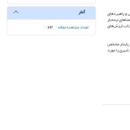
آمار
دی - فضایی و راهبردهای
فه‌های کارکردی - اقلیمی نظیر تهویه طبیعی با ۸ مقاله (۳۰.۸٪)، شناشیر (بالکن‌های چوبی مشبک) با ۷ مقاله (۲۶.۹٪) و فضاهای نیمه‌باز
صاص داده‌اند. در مقابل، مؤلفه‌های فرهنگی - اجتماعی مانند سلسله‌مراتب حریم با تنها ۳ مقاله (۱۱.۵٪) و بازتاب ارزش‌های
تعداد مشاهده مقاله
147
صر پایدار مشخص
 شهری را مورد