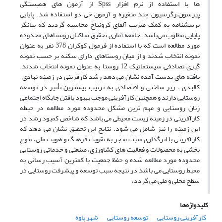
ها با استفاده از نرم افزار Spss از آزمون های همبستگی
پیرسون،رگرسیون چند متغیره و آزمون خی دو استفاده شد. پایایی
پرسشنامه به کمک ضریب آلفای کرونباخ محاسبه گردید که بیانگر
پایایی مطلوب می‌باشد. جامعه آماری تحقیق ساکنان روستاهای محدوده
مورد مطالعه است که با استفاده از فرمول کوکران 378 نفر به عنوان
نمونه انتخاب شدند و از میان روستاهای دارای سکنه بر حسب نمونه
گیری تصادفی سیستماتیک 12 روستا به عنوان نمونه انتخاب شدند.
یافته های بدست آمده نشان می دهد رشد کارفرینی در زمینه نهادی –
کالبدی ، زیر ساختی و اقتصادی به ترتیب بیشترین تأثیر در توسعه
روستایی دارند و همچنین کارآفرینی موجب بهبود یافتن جایگاه اجتماعی
زنان روستایی و مهم ترین مشکل محدوده مورد مطالعه در حیطه
کارآفرینی در زمینه زیست محیطی می باشد که شاخص کمبود رشد در
این زمینه را نیز شامل می شود. نتایج این تحقیق نشان می دهد که
کارآفرینی با اثرگذاری مثبت منجر به تقویت فرهنگ و هویت ملی، تنوع
بخشی به محصولات و فعالیت های کشاورزی، صنعتی و خدماتی روستایی
محدوده مورد مطالعه شده و حفظ جمعیت با کمترین آسیب رسانی به
محیط روستایی می باشد در نتیجه سبب توسعه و پیشرفت روستایی در
سطح محلی و ملی می گردد،
کلیدواژه‌ها
کارآفرینی روستایی
توسعه روستایی
شهر پاوه