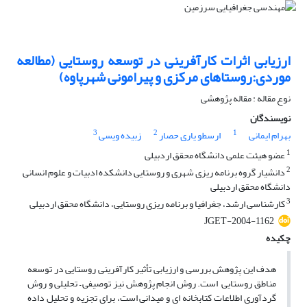
ارزیابی اثرات کارآفرینی در توسعه روستایی (مطالعه
موردی:روستاهای مرکزی و پیرامونی شهرپاوه)
نوع مقاله : مقاله پژوهشی
نویسندگان
3
2
1
بهرام ایمانی
ارسطو یاری حصار
زبیده ویسی
1
عضو هیئت علمی دانشگاه محقق اردبیلی
2
دانشیار گروه برنامه ریزی شهری و روستایی دانشکده ادبیات و علوم انسانی
دانشگاه محقق اردبیلی
3
کارشناسی ارشد، جغرافیا و برنامه ریزی روستایی، دانشگاه محقق اردبیلی
JGET-2004-1162
چکیده
هدف این پژوهش بررسی و ارزیابی تأثیر کارآفرینی روستایی در توسعه
مناطق روستایی است. روش انجام پژوهش نیز توصیفی – تحلیلی و روش
گردآوری اطلاعات کتابخانه ای و میدانی است، برای تجزیه و تحلیل داده