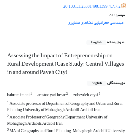
20.1001.1.25381490.1399.4.7.7.2
موضوعات
مهندسی جغرافیایی فضاهای عشایری
عنوان مقاله
English
Assessing the Impact of Entrepreneurship on
Rural Development (Case Study: Central Villages
in and around Paveh City)
نویسندگان
English
1
2
3
bahram imani
arastoo yari hesar
zobeydeh veysi
1
Associate professor of Department of Geography and Urban and Rural
Planning, University of Mohaghegh Ardabili, Ardabil, Iran
2
Associate Professor of Geography Department, University of
Mohaghegh Ardabili, Ardabil, Iran
3
MA of Geography and Rural Planning, , Mohaghegh Ardebili University,