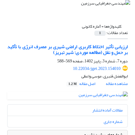
کلیدواژه‌ها =
آماره کانونی
تعداد مقالات:
1
ارزیابی تأثیر اختلاط کاربری اراضی شهری بر مصرف انرژی با تأکید
بر حمل و نقل (مطالعه موردی: شهر تبریز)
دوره 7، شماره 3، پاییز 1402، صفحه
569-588
10.22034/jget.2023.154010
ابوالفضل قنبری، موسی واعظی
مشاهده مقاله
اصل مقاله
1.2 M
مقالات آماده انتشار
شماره جاری
شماره‌های پیشین نشریه