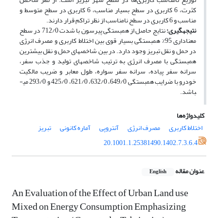
کثرت، 6 کاربری در سطح بسیار مناسب، 6 کاربری در سطح متوسط و
مناسب و 6 کاربری در سطح نامناسب از نظر تراکم قرار دارند.
نتیجه­گیری:
نتایج حاصل از همبستگی پیرسون با شدت 712/0 در سطح
معناداری 95% همبستگی بسیار قوی بین اختلاط کاربری و مصرف انرژی
در حمل و نقل تبریز وجود دارد. در بین شاخص­های حمل و نقل بیشترین
همبستگی با مصرف انرژی به ترتیب شاخص­های تولید و جذب سفر،
سرانه سفر پیاده، سرانه سفر سواره، طول معابر و ضریب مالکیت
خودرو با ضرایب همبستگی 649/0، 632/0، 621/0، 425/0 و 293/0 می­
باشد.
کلیدواژه‌ها
اختلاط کاربری
مصرف انرژی
آنتروپی
آماره کانونی
تبریز
20.1001.1.25381490.1402.7.3.6.4
عنوان مقاله
English
An Evaluation of the Effect of Urban Land use
Mixed on Energy Consumption Emphasizing