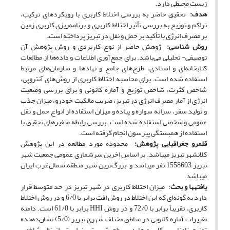
زیست محیطی دارد.
هدف:
تحقیق حاضر به بررسی اختلاط کاربری با رویکردهای ترکیب،
تراکم و توزیع به بررسی تأثیر اختلاط کاربری و برنامه‌ریزی کاربری زمین
بر مصرف انرژی با تأکید بر حمل و نقل در تبریز پرداخته است
.
روش شناسی:
ژوهش حاضر از نوع کاربردی و روش پژوهش آن
توصیفی- تحلیلی می‌باشد. برای جمع‌آوری اطلاعات و داده‌ها از مطالعات
کتابخانه‌ای و اسنادی، طرح‌های جامع و نهادها و سازمان‌های مرتبط
استفاده شده است. برای محاسبه اختلاط کاربری از روش‌های آنتروپی،
شاخص کثرت، شاخص توزیع و آماره کانونی و برای بررسی وضعیت
انرژی از آمار مصرف انرژی در تبریز، ضریب مالکیت خودرو، میزان جذب
و تولید سفر، سرانه سواره و پیاده و میزان استفاده از انواع حمل و نقل
عمومی و شخصی استفاده شده است. بررسی رابطه متغیرهای تحقیق با
استفاده از همبستگی پیرسون انجام گرفته است.
قلمرو جغرافیایی پژوهش:
محدوده مورد مطالعه در این پژوهش
کلانشهر تبریز می­باشد. بر اساس اخرین سرشماری عمومی جمعیت شهر
تبریز 1558693 نفر می­باشد و بزرگ‌ترین شهر منطقه شمال‌غرب ایران
می­باشد.
یافته­ها و بحث
: میزان اختلاط کاربری در شهر تبریز در حد متوسط قرار
دارد به گونه‌ای که این اختلاط در روش افت برابر با 6/0 و در روش اختلاط
کاربری، تقریباً برابر با 72/0 و در روش HHI برابر با 61/0 است. دامنه
تغییرات آماره کانونی در مناطق مختلف شهری تبریز (5/0) نشان‌دهنده
توزیع نامناسب کاربری‌ها در سطح شهر تبریز است. از نظر شاخص