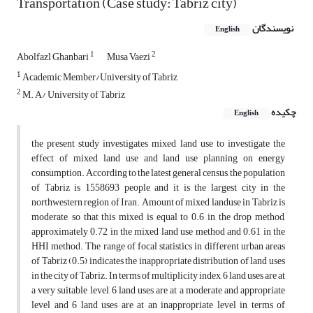
Transportation (Case study: Tabriz city)
نویسندگان
English
1
2
Abolfazl Ghanbari
Musa Vaezi
1
Academic Member/University of Tabriz
2
M. A/ University of Tabriz
چکیده
English
the present study investigates mixed land use to investigate the
effect of mixed land use and land use planning on energy
consumption. According to the latest general census, the population
of Tabriz is 1558693 people and it is the largest city in the
northwestern region of Iran. Amount of mixed landuse in Tabriz is
moderate, so that this mixed is equal to 0.6 in the drop method,
approximately 0.72 in the mixed land use method and 0.61 in the
HHI method. The range of focal statistics in different urban areas
of Tabriz (0.5) indicates the inappropriate distribution of land uses
in the city of Tabriz. In terms of multiplicity index, 6 land uses are at
a very suitable level, 6 land uses are at a moderate and appropriate
level and 6 land uses are at an inappropriate level in terms of