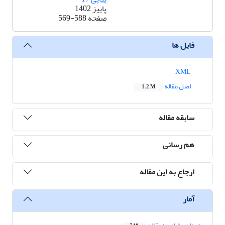
پاییز 1402
صفحه
569-588
فایل ها
XML
اصل مقاله
1.2 M
سابقه مقاله
هم رسانی
ارجاع به این مقاله
آمار