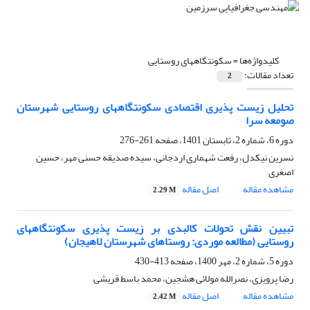
کلیدواژه‌ها =
سکونتگاههای روستایی
تعداد مقالات:
2
تحلیل زیست پذیری اقتصادی سکونتگاههای روستایی شهرستان
صومعه سرا
دوره 6، شماره 2، تابستان 1401، صفحه
261-276
نسرین نیکدل، رفعت شهماری اردجانی، سیده صدیقه حسنی مهر، حسین
اصغری
مشاهده مقاله
اصل مقاله
2.29 M
تبیین نقش تحولات کالبدی بر زیست پذیری سکونتگاههای
روستایی (مطالعه موردی: روستاهای شهرستان لاهیجان)
دوره 5، شماره 2، مهر 1400، صفحه
413-430
رضا پرویزی، نصرالله مولائی هشجین، محمد باسط قریشی
مشاهده مقاله
اصل مقاله
2.42 M