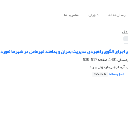
ارسال مقاله
داوران
تماس با ما
نگ
 اجرای الگوی راهبردی مدیریت بحران و پدافند غیرعامل در شهرها (مورد م
917-930
آزیتا رجبی، اردوان بهزاد
اصل مقاله
855.65 K