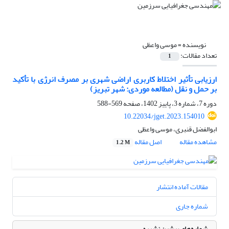
نویسنده =
موسی واعظی
تعداد مقالات:
1
ارزیابی تأثیر اختلاط کاربری اراضی شهری بر مصرف انرژی با تأکید
بر حمل و نقل (مطالعه موردی: شهر تبریز)
دوره 7، شماره 3، پاییز 1402، صفحه
569-588
10.22034/jget.2023.154010
ابوالفضل قنبری، موسی واعظی
مشاهده مقاله
اصل مقاله
1.2 M
مقالات آماده انتشار
شماره جاری
شماره‌های پیشین نشریه