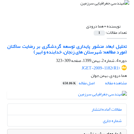
نویسنده =
هما درودی
تعداد مقالات:
1
تحلیل ابعاد منشور پایداری توسعه گردشگری بر رضایت ساکنان
(مورد مطالعه: شهرستان های زنجان، خدابنده و ابهر)
دوره 4، شماره 2، بهمن 1399، صفحه
309-323
JGET-2009-1182(R1)
هما درودی، بهمن جوان
مشاهده مقاله
اصل مقاله
650.06 K
مقالات آماده انتشار
شماره جاری
شماره‌های پیشین نشریه