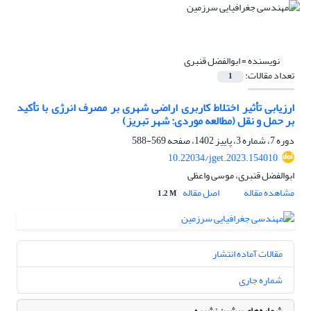
نویسنده =
ابوالفضل قنبری
تعداد مقالات:
1
ارزیابی تأثیر اختلاط کاربری اراضی شهری بر مصرف انرژی با تأکید
بر حمل و نقل (مطالعه موردی: شهر تبریز)
دوره 7، شماره 3، پاییز 1402، صفحه
569-588
10.22034/jget.2023.154010
ابوالفضل قنبری، موسی واعظی
مشاهده مقاله
اصل مقاله
1.2 M
مقالات آماده انتشار
شماره جاری
شماره‌های پیشین نشریه