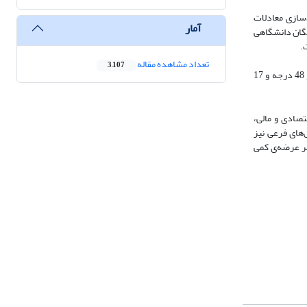
‌سازی معادلات
آمار
ان و نخبگان دانشگاهی
تعداد مشاهده مقاله
3,107
قلمرو جغرافیایی: شهر اردبیل مرکز استان و شهرستان اردبیل می‌باشد. این شهر در شمال غربی کشور و در موقعیت ریاضی 38 درجه و 15 دقیقه‌ی عرض شمالی و 48 درجه و 17
تصادی و مالی،
681، 602/0، 544/0 و 451/0 می‌باشد. در بین چالش‌های فرعی نیز
بر عرضه‌ی کمی