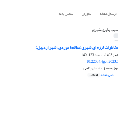
ارسال مقاله
داوران
تماس با ما
سیب پذیری شهری
خاطرات لرزه ای شهری(مطالعۀ موردی: شهر اردبیل)
123-140
10.22034/jget.2023
سول صمدزاده، علی پناهی
اصل مقاله
1.76 M