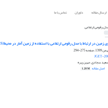
ارسال مقاله
داوران
تماس با ما
دل رقومی ارتفاعی
ر ارتباط با مدل رقومی ارتفاعی با استفاده از زمین آمار در محیط(GIS) (مورد مطالعه: استان یزد)
275-294
JGET-200
سعید سجادی، مهین پیره
اصل مقاله
1.28 M