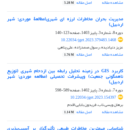
مشاهده مقاله
اصل مقاله
5.28 M
مدیریت بحران مخاطرات لرزه ای شهری(مطالعۀ موردی: شهر
اردبیل)
دوره 8، شماره 3، پاییز 1403، صفحه
123-140
10.22034/jget.2023.379483.1468
عزیز دنیادیده، رسول صمدزاده، علی پناهی
مشاهده مقاله
اصل مقاله
1.76 M
کاربرد GIS در زمینه تحلیل رابطه بین ازدحام شهری (توزیع
ناهمگونی جمعیت) وپیشرفت تحصیلی (مطالعه موردی: شهر
اردبیل)
دوره 7، شماره 3، پاییز 1402، صفحه
589-598
10.22034/jget.2023.154397
برهان ویسی ناب، فریدون بابایی اقدم
مشاهده مقاله
اصل مقاله
1.14 M
شناسایی مهمترین مخاطرات طبیعی تأثیر‌گذار بر آسیب‌پذیری