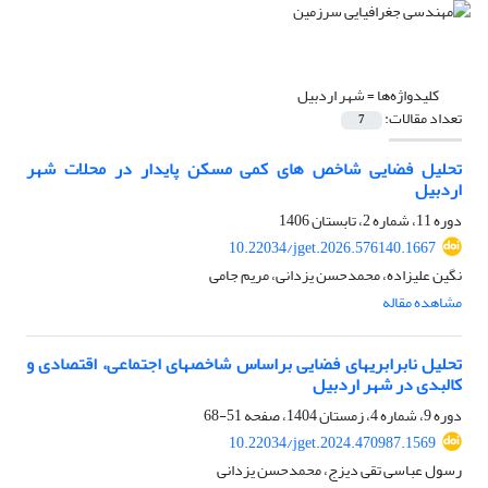
کلیدواژه‌ها =
شهر اردبیل
تعداد مقالات:
7
تحلیل فضایی شاخص های کمی مسکن پایدار در محلات شهر
اردبیل
دوره 11، شماره 2، تابستان 1406
10.22034/jget.2026.576140.1667
نگین علیزاده، محمدحسن یزدانی، مریم جامی
مشاهده مقاله
تحلیل نابرابری­های فضایی براساس شاخص­های اجتماعی، اقتصادی و
کالبدی در شهر اردبیل
دوره 9، شماره 4، زمستان 1404، صفحه
51-68
10.22034/jget.2024.470987.1569
رسول عباسی تقی دیزج، محمدحسن یزدانی