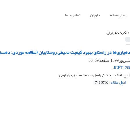
ارسال مقاله
داوران
تماس با ما
ملکرد دهیاران
هیاری‌ها در راستای بهبود کیفیت محیطی روستاییان (مطالعه موردی: دهستا
69-56
JGET-200
ژادی، افشین حکمتی اصل، محمد صادق بهارلویی
اصل مقاله
748.57 K