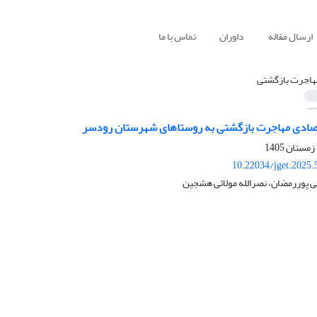
ارسال مقاله
داوران
تماس با ما
هاجرت بازگشتی
تصادی مهاجرت بازگشتی به روستاهای شهرستان رودسر
10.22034/jget.2025
ی پوررمضان، نصرالله مولائی هشجین