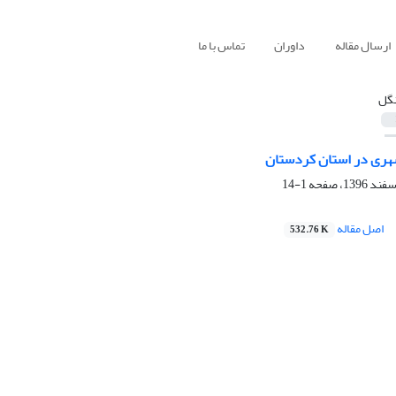
ارسال مقاله
داوران
تماس با ما
نگل
شهری در استان کردستان
1-14
اصل مقاله
532.76 K