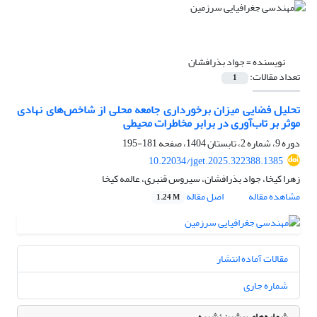
نویسنده =
جواد بذرافشان
تعداد مقالات:
1
تحلیل فضایی میزان برخورداری جامعه محلی از شاخص‌های نهادی
موثر بر تاب‌آوری در برابر مخاطرات محیطی
دوره 9، شماره 2، تابستان 1404، صفحه
181-195
10.22034/jget.2025.322388.1385
زهرا کیخا، جواد بذرافشان، سیروس قنبری، عالمه کیخا
مشاهده مقاله
اصل مقاله
1.24 M
مقالات آماده انتشار
شماره جاری
شماره‌های پیشین نشریه