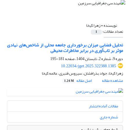
نویسنده =
زهرا کیخا
تعداد مقالات:
1
تحلیل فضایی میزان برخورداری جامعه محلی از شاخص‌های نهادی
موثر بر تاب‌آوری در برابر مخاطرات محیطی
دوره 9، شماره 2، تابستان 1404، صفحه
181-195
10.22034/jget.2025.322388.1385
زهرا کیخا، جواد بذرافشان، سیروس قنبری، عالمه کیخا
مشاهده مقاله
اصل مقاله
1.24 M
مقالات آماده انتشار
شماره جاری
شماره‌های پیشین نشریه