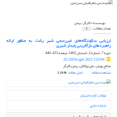
نویسنده =
کارگر، بهمن
تعداد مقالات:
1
ارزیابی سکونتگاه‌های غیررسمی شهر رشت به منظور ارائه
راهبردهای بازآفرینی پایدار شهری
دوره 7، شماره 2، تابستان 1402، صفحه
433-446
10.22034/jget.2023.152194
صالح پویان، علی توکلان، بهمن کارگر
مشاهده مقاله
اصل مقاله
1.34 M
مقالات آماده انتشار
شماره جاری
شماره‌های پیشین نشریه