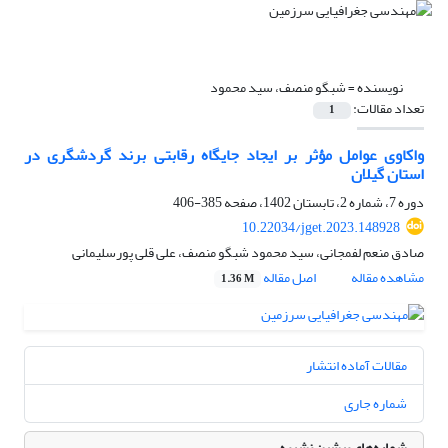
نویسنده =
شبگو منصف، سید محمود
تعداد مقالات:
1
واکاوی عوامل مؤثر بر ایجاد جایگاه رقابتی برند گردشگری در
استان گیلان
دوره 7، شماره 2، تابستان 1402، صفحه
385-406
10.22034/jget.2023.148928
صادق منعم لفمجانی، سید محمود شبگو منصف، علی قلی پورسلیمانی
مشاهده مقاله
اصل مقاله
1.36 M
مقالات آماده انتشار
شماره جاری
شماره‌های پیشین نشریه