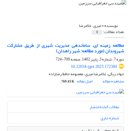
نویسنده =
میری، غلامرضا
تعداد مقالات:
1
مطالعه زمینه ای، ساماندهی مدیریت شهری از طریق مشارکت
شهروندان (مورد مطالعه: شهر زاهدان)
دوره 7، شماره 3، پاییز 1402، صفحه
709-724
10.22034/jget.2023.172384
جواد ریکی، غلامرضا میری، معصومه حافظ رضازاده
مشاهده مقاله
اصل مقاله
769.43 K
مقالات آماده انتشار
شماره جاری
شماره‌های پیشین نشریه