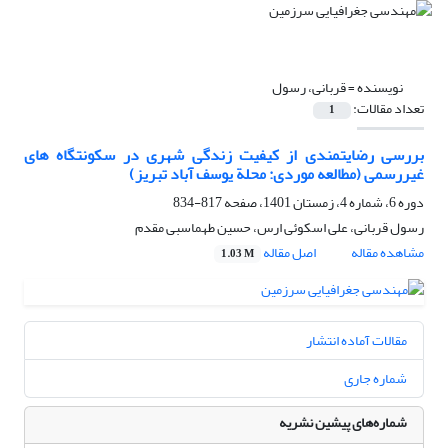
نویسنده =
قربانی، رسول
تعداد مقالات:
1
بررسی رضایتمندی از کیفیت زندگی شهری در سکونتگاه ‏های
غیررسمی (مطالعه موردی: محلة یوسف ‏آباد تبریز)
دوره 6، شماره 4، زمستان 1401، صفحه
817-834
رسول قربانی، علی اسکوئی ارس، حسین طهماسبی مقدم
مشاهده مقاله
اصل مقاله
1.03 M
مقالات آماده انتشار
شماره جاری
شماره‌های پیشین نشریه