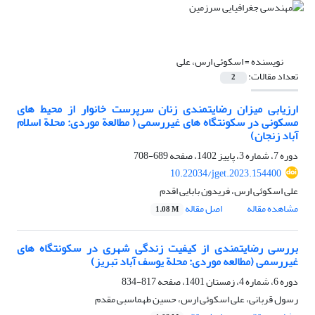
نویسنده =
اسکوئی ارس، علی
تعداد مقالات:
2
ارزیابی میزان رضایتمندی زنان سرپرست خانوار از محیط ‏های
مسکونی در سکونتگاه ‏های غیررسمی ( مطالعة موردی: محلة اسلام‏
آباد زنجان)
دوره 7، شماره 3، پاییز 1402، صفحه
689-708
10.22034/jget.2023.154400
علی اسکوئی ارس، فریدون بابایی اقدم
مشاهده مقاله
اصل مقاله
1.08 M
بررسی رضایتمندی از کیفیت زندگی شهری در سکونتگاه ‏های
غیررسمی (مطالعه موردی: محلة یوسف ‏آباد تبریز)
دوره 6، شماره 4، زمستان 1401، صفحه
817-834
رسول قربانی، علی اسکوئی ارس، حسین طهماسبی مقدم