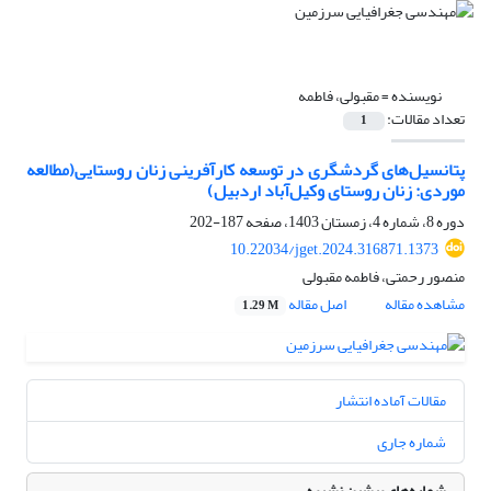
نویسنده =
مقبولی، فاطمه
تعداد مقالات:
1
پتانسیل‌های گردشگری در توسعه کارآفرینی زنان روستایی(مطالعه‌
موردی: زنان روستای وکیل‌آباد اردبیل)
دوره 8، شماره 4، زمستان 1403، صفحه
187-202
10.22034/jget.2024.316871.1373
منصور رحمتی، فاطمه مقبولی
مشاهده مقاله
اصل مقاله
1.29 M
مقالات آماده انتشار
شماره جاری
شماره‌های پیشین نشریه