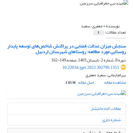
نویسنده =
جعفری، سعید
تعداد مقالات:
1
سنجش میزان عدالت فضایی در پراکنش شاخص‌های توسعه پایدار
روستایی مورد مطالعه: روستاهای شهرستان اردبیل
دوره 8، شماره 2، تابستان 1403، صفحه
149-162
10.22034/jget.2023.302799.1353
بهرام ایمانی، سعید جعفری
مشاهده مقاله
اصل مقاله
1.05 M
مقالات آماده انتشار
شماره جاری
شماره‌های پیشین نشریه