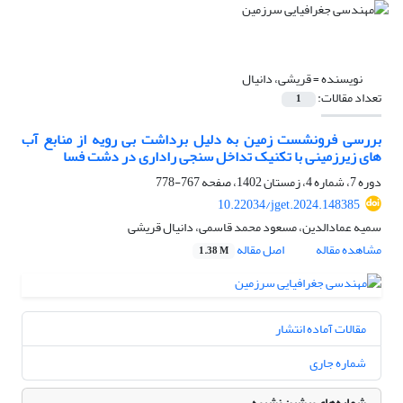
نویسنده =
قریشی، دانیال
تعداد مقالات:
1
بررسی فرونشست زمین به دلیل برداشت بی رویه از منابع آب
های زیرزمینی با تکنیک تداخل سنجی راداری در دشت فسا
دوره 7، شماره 4، زمستان 1402، صفحه
767-778
10.22034/jget.2024.148385
سمیه عمادالدین، مسعود محمد قاسمی، دانیال قریشی
مشاهده مقاله
اصل مقاله
1.38 M
مقالات آماده انتشار
شماره جاری
شماره‌های پیشین نشریه