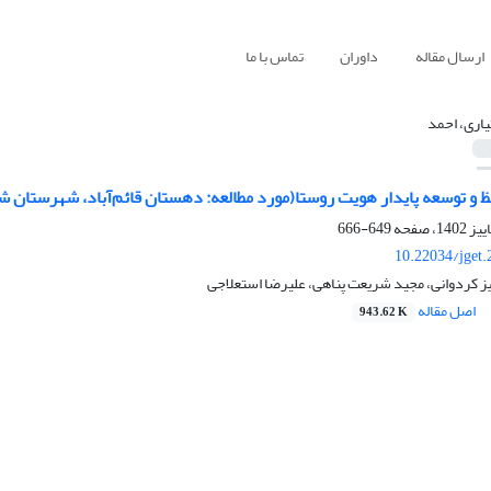
ارسال مقاله
داوران
تماس با ما
یاری، احمد
 و توسعه پایدار هویت روستا(مورد مطالعه: دهستان قائم‌آباد، شهرستان ش
649-666
10.22034/jget
یز کردوانی، مجید شریعت پناهی، علیرضا استعلاجی
اصل مقاله
943.62 K