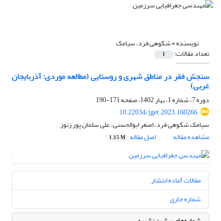
نویسنده =
شکوهی فرد، سیامک
تعداد مقالات:
1
سنجش فقر در مناطق شهری و روستایی (مطالعه موردی: آذربایجان
غربی)
دوره 7، شماره 1، بهار 1402، صفحه
171-190
10.22034/jget.2023.160266
سیامک شکوهی فرد، اصغر ابوالحسنی، علی سلمان پور زنوز
مشاهده مقاله
اصل مقاله
1.15 M
مقالات آماده انتشار
شماره جاری
شماره‌های پیشین نشریه