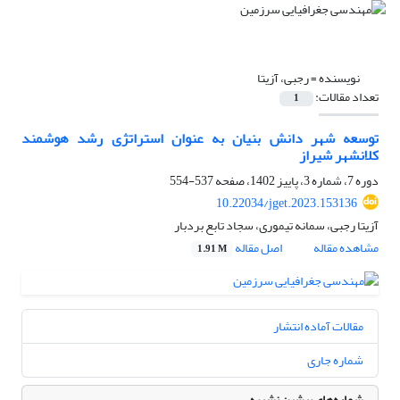
نویسنده =
رجبی، آزیتا
تعداد مقالات:
1
توسعه شهر دانش بنیان به عنوان استراتژی رشد هوشمند
کلانشهر شیراز
دوره 7، شماره 3، پاییز 1402، صفحه
537-554
10.22034/jget.2023.153136
آزیتا رجبی، سمانه تیموری، سجاد تابع بردبار
مشاهده مقاله
اصل مقاله
1.91 M
مقالات آماده انتشار
شماره جاری
شماره‌های پیشین نشریه