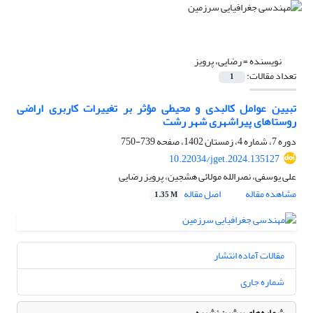
نویسنده =
رضایی، پرویز
تعداد مقالات:
1
تبیین عوامل کالبدی و محیطی مؤثر بر تغییرات کاربری اراضی
روستاهای پیراشهری شهر رشت
دوره 7، شماره 4، زمستان 1402، صفحه
739-750
10.22034/jget.2024.135127
علی یوسفی، نصرالله مولائی هشجین، پرویز رضایی
مشاهده مقاله
اصل مقاله
1.35 M
مقالات آماده انتشار
شماره جاری
شماره‌های پیشین نشریه