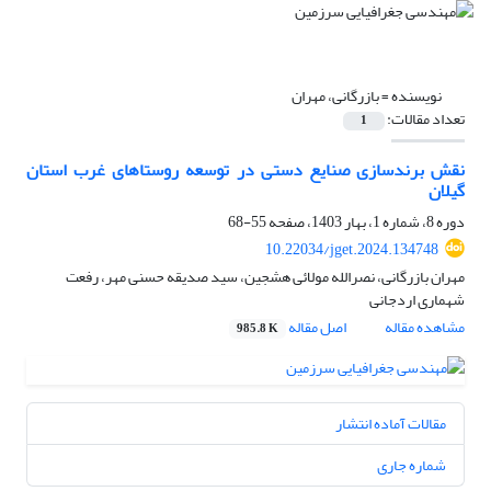
نویسنده =
بازرگانی، مهران
تعداد مقالات:
1
نقش برندسازی صنایع دستی در توسعه روستاهای غرب استان
گیلان
دوره 8، شماره 1، بهار 1403، صفحه
55-68
10.22034/jget.2024.134748
مهران بازرگانی، نصرالله مولائی هشجین، سید صدیقه حسنی مهر، رفعت
شهماری اردجانی
مشاهده مقاله
اصل مقاله
985.8 K
مقالات آماده انتشار
شماره جاری