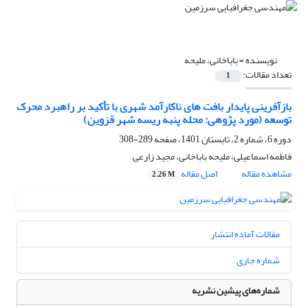
نویسنده =
باباخانی، ملیحه
تعداد مقالات:
1
بازآفرینی پایدار بافت های ناکارآمد شهری با تأکید بر راهبرد محرک
توسعه (مورد پژوهی: محله پنبه ریسه شهر قزوین)
دوره 6، شماره 2، تابستان 1401، صفحه
289-308
فاطمه اسماعیلی، ملیحه باباخانی، مجید زارعی
مشاهده مقاله
اصل مقاله
2.26 M
مقالات آماده انتشار
شماره جاری
شماره‌های پیشین نشریه