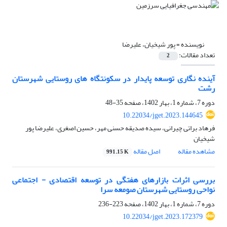
نویسنده =
پور شیخیان، علیرضا
تعداد مقالات:
2
آینده نگاری توسعه پایدار در سکونتگاه های روستایی شهرستان
رشت
دوره 7، شماره 1، بهار 1402، صفحه
35-48
10.22034/jget.2023.144645
فرهاد براتی چیرانی، سیده صدیقه حسنی مهر، حسین اصغری، علیرضا پور
شیخیان
مشاهده مقاله
اصل مقاله
991.15 K
بررسی اثرات بازارهای هفتگی در توسعه اقتصادی - اجتماعی
نواحی روستایی شهرستان صومعه سرا
دوره 7، شماره 1، بهار 1402، صفحه
223-236
10.22034/jget.2023.172379