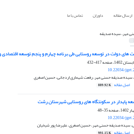
ارسال مقاله
داوران
تماس با ما
ی مهر، سیده صدیقه
 های دولت در توسعه روستایی طی برنامه چهارم و پنجم توسعه اقتصادی و 
417-432
10.22034/jget
، سیده صدیقه حسنی مهر، رفعت شهماری اردجانی، حسین اصغری
اصل مقاله
889.92 K
سعه پایدار در سکونتگاه های روستایی شهرستان رشت
35-48
10.22034/jget
نی، سیده صدیقه حسنی مهر، حسین اصغری، علیرضا پور شیخیان
اصل مقاله
991.15 K