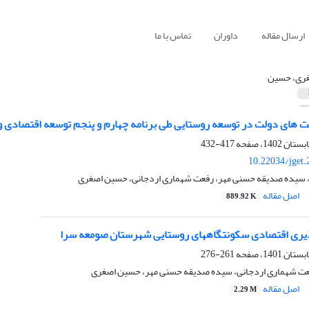
ارسال مقاله
داوران
تماس با ما
ری، حسین
 های دولت در توسعه روستایی طی برنامه چهارم و پنجم توسعه اقتصادی و 
417-432
10.22034/jget
، سیده صدیقه حسنی مهر، رفعت شهماری اردجانی، حسین اصغری
اصل مقاله
889.92 K
یری اقتصادی سکونتگاههای روستایی شهرستان صومعه سرا
261-276
عت شهماری اردجانی، سیده صدیقه حسنی مهر، حسین اصغری
اصل مقاله
2.29 M