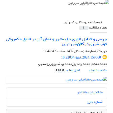
نویسنده =
روستایی، شهریور
تعداد مقالات:
1
بررسی و تحلیل تئوری حق‌به‌شهر و نقش آن در تحقق حکمروائی
خوب شهری در کلان‌شهر تبریز
دوره 7، شماره 4، زمستان 1402، صفحه
847-864
10.22034/jget.2024.159060
محمد مقدم، محمد رضا پورمحمدی، شهریور روستایی
مشاهده مقاله
اصل مقاله
1.68 M
مقالات آماده انتشار
شماره جاری
شماره‌های پیشین نشریه