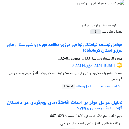
نویسنده =
زارعی، بهادر
تعداد مقالات:
2
عوامل توسعه نیافتگی نواحی مرزی(مطالعه موردی: شهرستان های
مرزی استان کرمانشاه)
دوره 8، شماره 1، بهار 1403، صفحه
81-102
10.22034/jget.2024.163961
سید عباس احمدی، بهادر زارعی، محمد رئوف حیدری فر، آئیژ عزمی، سیروس
فهمیمی
مشاهده مقاله
اصل مقاله
1.54 M
تحلیل عوامل موثر بر احداث اقامتگاه‌های بوم‌گردی در دهستان
گودرزی شهرستان بروجرد
دوره 6، شماره 2، تابستان 1401، صفحه
429-447
فرزانه طولابی، آئیژ عزمی، امید علی مرادی