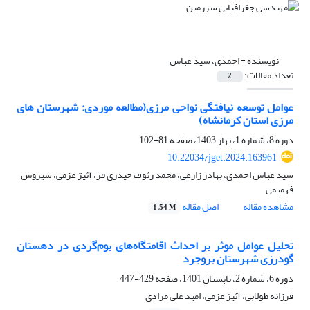
نویسنده =
احمدی، سید عباس
تعداد مقالات:
2
عوامل توسعه نیافتگی نواحی مرزی(مطالعه موردی: شهرستان های
مرزی استان کرمانشاه)
دوره 8، شماره 1، بهار 1403، صفحه
81-102
10.22034/jget.2024.163961
سید عباس احمدی، بهادر زارعی، محمد رئوف حیدری فر، آئیژ عزمی، سیروس
فهمیمی
مشاهده مقاله
اصل مقاله
1.54 M
تحلیل عوامل موثر بر احداث اقامتگاه‌های بوم‌گردی در دهستان
گودرزی شهرستان بروجرد
دوره 6، شماره 2، تابستان 1401، صفحه
429-447
فرزانه طولابی، آئیژ عزمی، امید علی مرادی