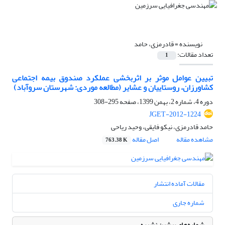
نویسنده =
قادرمزی، حامد
تعداد مقالات:
1
تبیین عوامل موثر بر اثربخشی عملکرد صندوق بیمه اجتماعی
کشاورزان، روستاییان و عشایر (مطالعه موردی: شهرستان سروآباد)
دوره 4، شماره 2، بهمن 1399، صفحه
295-308
JGET-2012-1224
حامد قادرمزی، نیکو فایقی، وحید ریاحی
مشاهده مقاله
اصل مقاله
763.38 K
مقالات آماده انتشار
شماره جاری
شماره‌های پیشین نشریه