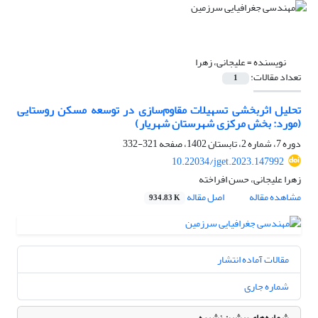
نویسنده =
علیجانی، زهرا
تعداد مقالات:
1
تحلیل اثربخشی تسهیلات مقاوم‌سازی در توسعه مسکن روستایی
(مورد: بخش مرکزی شهرستان شهریار)
دوره 7، شماره 2، تابستان 1402، صفحه
321-332
10.22034/jget.2023.147992
زهرا علیجانی، حسن افراخته
مشاهده مقاله
اصل مقاله
934.83 K
مقالات آماده انتشار
شماره جاری
شماره‌های پیشین نشریه