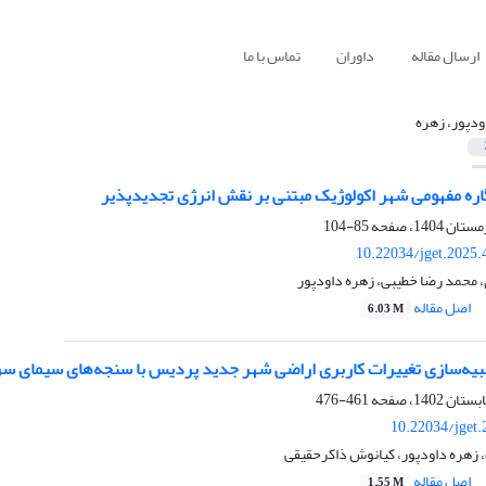
ارسال مقاله
داوران
تماس با ما
ودپور، زهره
اره مفهومی شهر اکولوژیک مبتنی بر نقش انرژی تجدیدپذیر
85-104
10.22034/jget.2025
، محمد رضا خطیبی، زهره داودپور
اصل مقاله
6.03 M
یه‌سازی تغییرات کاربری اراضی شهر جدید پردیس با سنجه‌های سیمای س
461-476
10.22034/jget
زهره داودپور، کیانوش ذاکرحقیقی
اصل مقاله
1.55 M