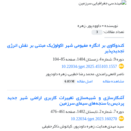
نویسنده =
داوودپور، زهره
تعداد مقالات:
3
کندوکاوی بر انگاره مفهومی شهر اکولوژیک مبتنی بر نقش انرژی
تجدیدپذیر
دوره 9، شماره 4، زمستان 1404، صفحه
85-104
10.22034/jget.2025.455103.1557
ناصر لامعی رامندی، محمد رضا خطیبی، زهره داودپور
مشاهده مقاله
اصل مقاله
6.03 M
آشکارسازی و شبیه‌سازی تغییرات کاربری اراضی شهر جدید
پردیس با سنجه‌های سیمای سرزمین
دوره 7، شماره 2، تابستان 1402، صفحه
461-476
10.22034/jget.2023.160270
سید مهدی هدایت، زهره داودپور، کیانوش ذاکرحقیقی