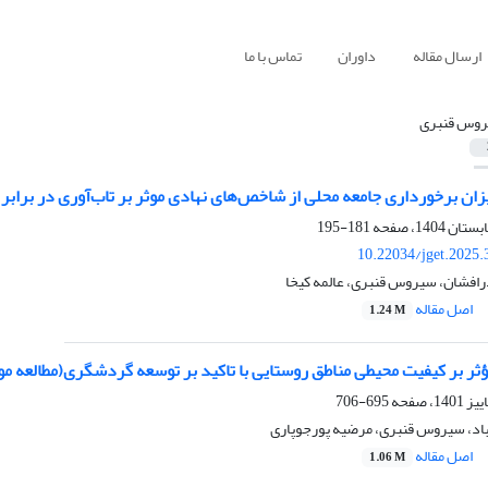
ارسال مقاله
داوران
تماس با ما
وس قنبری
ان برخورداری جامعه محلی از شاخص‌های نهادی موثر بر تاب‌آوری در برابر
181-195
10.22034/jget.2025
ذرافشان، سیروس قنبری، عالمه کیخا
اصل مقاله
1.24 M
مؤثر بر کیفیت محیطی مناطق روستایی با تاکید بر توسعه گردشگری(مطالعه 
695-706
اد، سیروس قنبری، مرضیه پورجوپاری
اصل مقاله
1.06 M