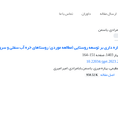
ارسال مقاله
داوران
تماس با ما
امرادی، یاسمن
ره داری بر توسعه روستایی (مطالعه موردی: روستاهای خره آب سفلی و سرو 
151-164
10.22034/jget.2023
یمی، بهاره میری، یاسمن بابامرادی، امیر امیری
اصل مقاله
950.52 K