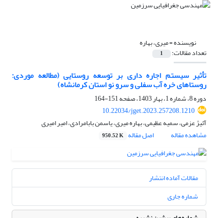
نویسنده =
میری، بهاره
تعداد مقالات:
1
تأثیر سیستم اجاره داری بر توسعه روستایی (مطالعه موردی:
روستاهای خره آب سفلی و سرو نو استان کرمانشاه)
دوره 8، شماره 1، بهار 1403، صفحه
151-164
10.22034/jget.2023.257208.1210
آئیژ عزمی، سمیه عظیمی، بهاره میری، یاسمن بابامرادی، امیر امیری
مشاهده مقاله
اصل مقاله
950.52 K
مقالات آماده انتشار
شماره جاری
شماره‌های پیشین نشریه